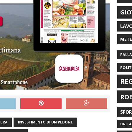
GIO
LAV
MET
PALL
POLIT
RE
RO
SPO
 BRA
INVESTIMENTO DI UN PEDONE
UNITÀ 