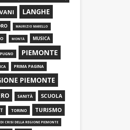
LANGHE
VANI
ORO
MAURIZIO MARELLO
EO
MUSICA
MONTÀ
PIEMONTE
APUGNO
PRIMA PAGINA
ICA
GIONE PIEMONTE
ERO
SCUOLA
SANITÀ
TURISMO
RT
TORINO
DI CRISI DELLA REGIONE PIEMONTE