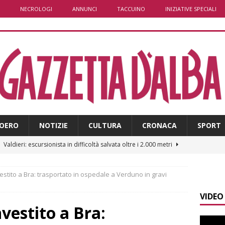
NECROLOGI
ANNUNCI
TACCUINO
INIZIATIVE SPECIALI
OERO
NOTIZIE
CULTURA
CRONACA
SPORT
]
Valdieri: escursionista in difficoltà salvata oltre i 2.000 metri
stito a Bra: trasportato in ospedale a Verduno in gravi
]
Caso Galeasso in Comune ad Alba, per la Lega le dimissioni
VIDEO
l problema politico
ALBA
vestito a Bra:
]
ITINERARI / La ciclabile del Ponente ligure sui vecchi binari