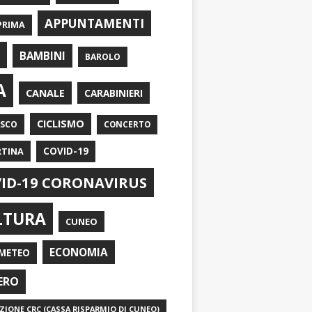
APPUNTAMENTI
PRIMA
I
BAMBINI
BAROLO
A
CANALE
CARABINIERI
CICLISMO
ASCO
CONCERTO
RTINA
COVID-19
ID-19 CORONAVIRUS
LTURA
CUNEO
ECONOMIA
METEO
ERO
IONE CRC (CASSA RISPARMIO DI CUNEO)