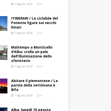
7 Agosto 2026
0
ITINERARI / La ciclabile del
Ponente ligure sui vecchi
binari
7 Agosto 2026
0
Maltempo a Monticello
d’Alba: crolla un palo
dell’illuminazione dello
sferisterio
7 Agosto 2026
0
Abitare il piemontese / La
parola della settimana è
Bifa
7 Agosto 2026
0
Alba: lunedì 10 agosto