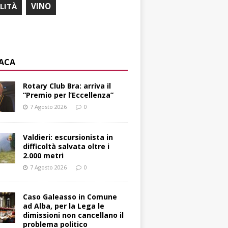
ILITÀ
VINO
ACA
Rotary Club Bra: arriva il
“Premio per l’Eccellenza”
7 Agosto 2026
0
Valdieri: escursionista in
difficoltà salvata oltre i
2.000 metri
7 Agosto 2026
0
Caso Galeasso in Comune
ad Alba, per la Lega le
dimissioni non cancellano il
problema politico