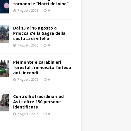
tornano le “Notti del vino”
7 Agosto 2026
0
Dal 13 al 16 agosto a
Priocca c’è la Sagra della
costata di vitello
7 Agosto 2026
0
Piemonte e carabinieri
forestali, rinnovata l’intesa
anti incendi
7 Agosto 2026
0
Controlli straordinari ad
Asti: oltre 150 persone
identificate
7 Agosto 2026
0