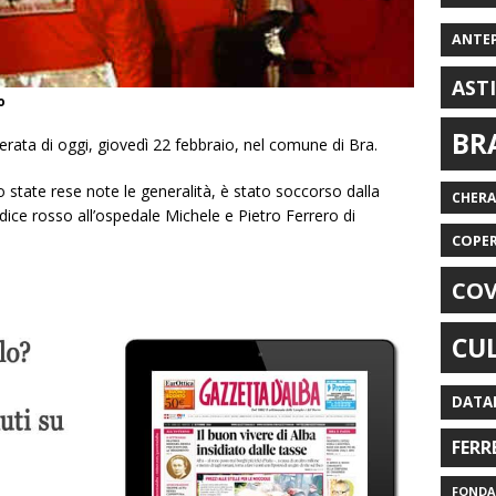
ANTE
AST
o
BR
rata di oggi, giovedì 22 febbraio, nel comune di Bra.
o state rese note le generalità, è stato soccorso dalla
CHER
ice rosso all’ospedale Michele e Pietro Ferrero di
COPE
COV
CU
DATA
FERR
FONDAZ