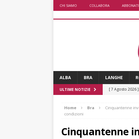
CHI SIAMO
COLLABORA
ABBONATI
ALBA
BRA
LANGHE
R
[ 7 Agosto 2026 
ULTIME NOTIZIE
CRONACA
Home
Bra
Cinquantenne inve
[ 7 Agosto 2026 
condizioni
non cancellano i
Cinquantenne in
[ 7 Agosto 2026 