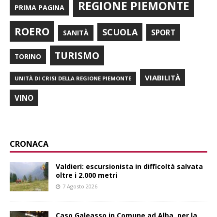
REGIONE PIEMONTE
PRIMA PAGINA
ROERO
SCUOLA
SPORT
SANITÀ
TURISMO
TORINO
VIABILITÀ
UNITÀ DI CRISI DELLA REGIONE PIEMONTE
VINO
CRONACA
Valdieri: escursionista in difficoltà salvata
oltre i 2.000 metri
7 Agosto 2026
Caso Galeasso in Comune ad Alba, per la