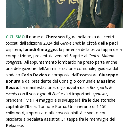
CICLISMO
Il nome di
Cherasco
figura nella rosa dei centri
toccati dall’edizione 2024 del
Giro-e Enel
: la
Città delle paci
ospiterà,
lunedì 6 maggio
, la partenza della terza tappa della
competizione, presentata venerdì 5 aprile al
Centro Milano
congressi
. All’appuntamento lombardo ha preso parte anche
una delegazione dell’Amministrazione comunale, guidata dal
sindaco
Carlo Davico
e composta dall’assessore
Giuseppe
Bonura
e dal presidente del Consiglio comunale
Massimo
Rosso
. La manifestazione, organizzata dalla
Rcs sports &
events
con il sostegno di
Enel
e altri importanti
sponsor
,
prenderà il via il 4 maggio e si svilupperà fra le due storiche
capitali dell’Italia, Torino e Roma. Un itinerario di 1.150
chilometri, improntato all’ecosostenibilità e svolto con
biciclette a pedalata assistita: 31 tappe fra le meraviglie del
Belpaese.