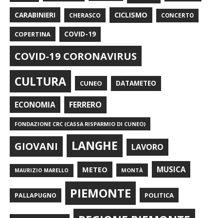
CARABINIERI
CICLISMO
CHERASCO
CONCERTO
COPERTINA
COVID-19
COVID-19 CORONAVIRUS
CULTURA
CUNEO
DATAMETEO
FERRERO
ECONOMIA
FONDAZIONE CRC (CASSA RISPARMIO DI CUNEO)
LANGHE
GIOVANI
LAVORO
METEO
MUSICA
MONTÀ
MAURIZIO MARELLO
PIEMONTE
POLITICA
PALLAPUGNO