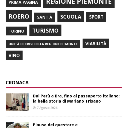
REGIONE PIEMONTE
PRIMA PAGINA
ROERO
SCUOLA
SPORT
SANITÀ
TURISMO
TORINO
VIABILITÀ
UNITÀ DI CRISI DELLA REGIONE PIEMONTE
VINO
CRONACA
​Dal Perù a Bra, fino al passaporto italiano:
la bella storia di Mariano Trisano
7 Agosto 2026
Plauso del questore e