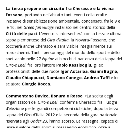
La terza propone un circuito fra Cherasco e la vicina
Fossano
, portando nell’abitato tanti eventi collaterali e
iniziative di sensibilizzazione ambientale, condensati, fra le 9 e
le 16, nel
Green fun village
installato nel centro storico della
Città delle paci
. L’evento si intersecherà con la terza e ultima
tappa piemontese del
Giro d’Italia
, la Novara-Fossano, che
toccherà anche Cherasco e sarà visibile integralmente sui
maxischermi. Tanti i personaggi del mondo dello sport e dello
spettacolo nelle 27
équipe
ai blocchi di partenza della tappa del
Giro-e Enel
: fra loro l’attore
Paolo Kessisoglu
, gli ex
professionisti delle due ruote
Igor Astarloa
,
Gianni Bugno
,
Claudio Chiappucci
,
Damiano Cunego
,
Andrea Taffi
e lo
sciatore
Giorgio Rocca
.
Commentano Davico, Bonura e Rosso
: «La scelta degli
organizzatori del
Giro-e Enel
, conferma Cherasco fra i luoghi
d’elezione per le grandi competizioni ciclistiche, dopo la terza
tappa del Giro d’Italia 2012 e la seconda della gara nazionale
riservata agli
Under 23
, l’anno scorso. La rassegna, capace di
unire il valore dello sport al messaggio ecologico, oltre a