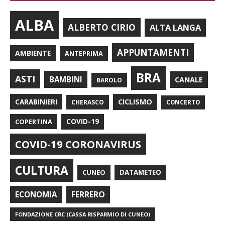
ALBA
ALBERTO CIRIO
ALTA LANGA
APPUNTAMENTI
AMBIENTE
ANTEPRIMA
BRA
ASTI
BAMBINI
CANALE
BAROLO
CARABINIERI
CICLISMO
CHERASCO
CONCERTO
COPERTINA
COVID-19
COVID-19 CORONAVIRUS
CULTURA
CUNEO
DATAMETEO
FERRERO
ECONOMIA
FONDAZIONE CRC (CASSA RISPARMIO DI CUNEO)