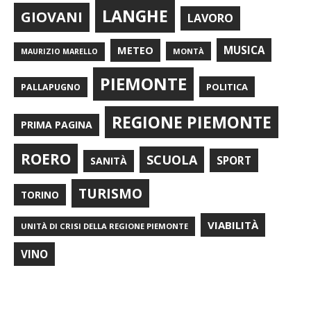
LANGHE
GIOVANI
LAVORO
METEO
MUSICA
MONTÀ
MAURIZIO MARELLO
PIEMONTE
POLITICA
PALLAPUGNO
REGIONE PIEMONTE
PRIMA PAGINA
ROERO
SCUOLA
SPORT
SANITÀ
TURISMO
TORINO
VIABILITÀ
UNITÀ DI CRISI DELLA REGIONE PIEMONTE
VINO