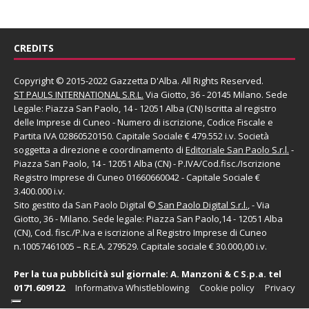
CREDITS
Copyright © 2015-2022 Gazzetta D'Alba. All Rights Reserved.
ST PAULS INTERNATIONAL S.R.L.
Via Giotto, 36 - 20145 Milano. Sede
Legale: Piazza San Paolo, 14 - 12051 Alba (CN) Iscritta al registro
delle Imprese di Cuneo - Numero di iscrizione, Codice Fiscale e
Partita IVA 02860520150. Capitale Sociale € 479.552 i.v. Società
soggetta a direzione e coordinamento di
Editoriale San Paolo
S.r.l.
-
Piazza San Paolo, 14 - 12051 Alba (CN) - P.IVA/Cod.fisc./Iscrizione
Registro Imprese di Cuneo 01660660042 - Capitale Sociale €
3.400.000 i.v.
Sito gestito da
San Paolo Digital
©
San Paolo Digital S.r.l.
, - Via
Giotto, 36 - Milano. Sede legale: Piazza San Paolo,14 - 12051 Alba
(CN), Cod. fisc./P.Iva e iscrizione al Registro Imprese di Cuneo
n.10057461005 – R.E.A. 279529. Capitale sociale € 30.000,00 i.v.
Per la tua pubblicità sul giornale:
A. Manzoni & C S.p.a.
tel
0171.609122
Informativa Whistleblowing
Cookie policy
Privacy