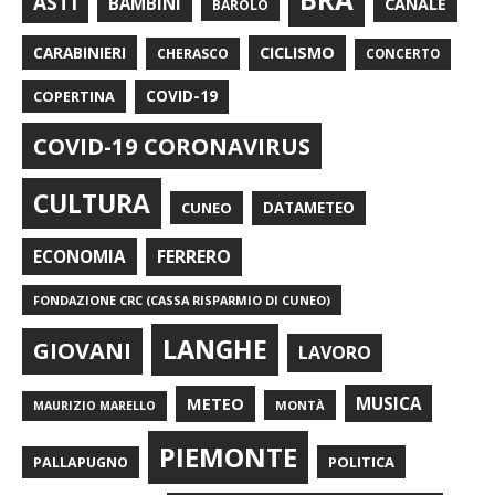
ASTI
BAMBINI
CANALE
BAROLO
CARABINIERI
CICLISMO
CHERASCO
CONCERTO
COPERTINA
COVID-19
COVID-19 CORONAVIRUS
CULTURA
CUNEO
DATAMETEO
FERRERO
ECONOMIA
FONDAZIONE CRC (CASSA RISPARMIO DI CUNEO)
LANGHE
GIOVANI
LAVORO
METEO
MUSICA
MONTÀ
MAURIZIO MARELLO
PIEMONTE
POLITICA
PALLAPUGNO