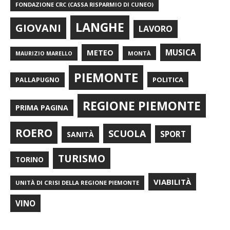
FONDAZIONE CRC (CASSA RISPARMIO DI CUNEO)
LANGHE
GIOVANI
LAVORO
METEO
MUSICA
MONTÀ
MAURIZIO MARELLO
PIEMONTE
POLITICA
PALLAPUGNO
REGIONE PIEMONTE
PRIMA PAGINA
ROERO
SCUOLA
SPORT
SANITÀ
TURISMO
TORINO
VIABILITÀ
UNITÀ DI CRISI DELLA REGIONE PIEMONTE
VINO