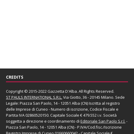
CREDITS
Copyright © 2015-2022 Gazzetta D'Alba. All Rights Reserved.
ST PAULS INTERNATIONAL S.R.L.
Via Giotto, 36 - 20145 Milano. Sede
Legale: Piazza San Paolo, 14 - 12051 Alba (CN) Iscritta al registro
delle Imprese di Cuneo - Numero di iscrizione, Codice Fiscale e
Partita IVA 02860520150. Capitale Sociale € 479.552 i.v. Società
soggetta a direzione e coordinamento di
Editoriale San Paolo
S.r.l.
-
Piazza San Paolo, 14 - 12051 Alba (CN) - P.IVA/Cod.fisc./Iscrizione
Registro Imprese di Cuneo 01660660042 - Capitale Sociale €