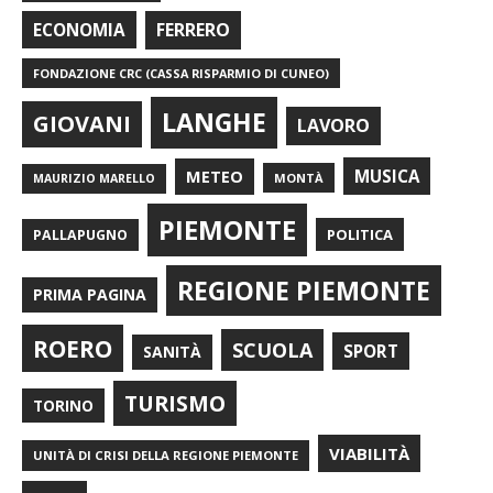
FERRERO
ECONOMIA
FONDAZIONE CRC (CASSA RISPARMIO DI CUNEO)
LANGHE
GIOVANI
LAVORO
METEO
MUSICA
MONTÀ
MAURIZIO MARELLO
PIEMONTE
POLITICA
PALLAPUGNO
REGIONE PIEMONTE
PRIMA PAGINA
ROERO
SCUOLA
SPORT
SANITÀ
TURISMO
TORINO
VIABILITÀ
UNITÀ DI CRISI DELLA REGIONE PIEMONTE