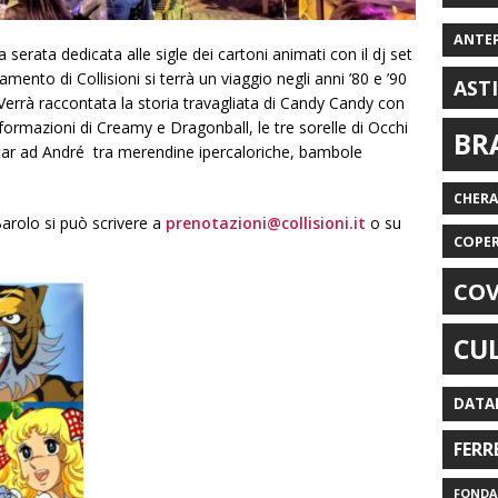
ANTE
 serata dedicata alle sigle dei cartoni animati con il dj set
ento di Collisioni si terrà un viaggio negli anni ’80 e ’90
AST
 Verrà raccontata la storia travagliata di Candy Candy con
formazioni di Creamy e Dragonball, le tre sorelle di Occhi
BR
scar ad André tra merendine ipercaloriche, bambole
CHER
Barolo si può scrivere a
prenotazioni@collisioni.it
o su
COPE
COV
CU
DATA
FERR
FONDAZ