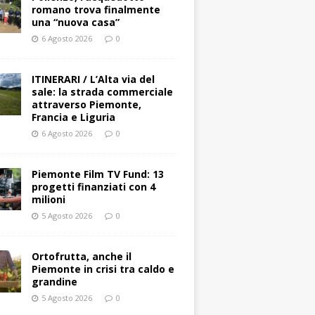
romano trova finalmente
una “nuova casa”
6 Agosto 2026
0
ITINERARI / L’Alta via del
sale: la strada commerciale
attraverso Piemonte,
Francia e Liguria
6 Agosto 2026
0
Piemonte Film TV Fund: 13
progetti finanziati con 4
milioni
5 Agosto 2026
0
Ortofrutta, anche il
Piemonte in crisi tra caldo e
grandine
5 Agosto 2026
0