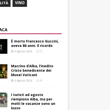
ILITÀ
VINO
ACA
È morto Francesco Guccini,
aveva 86 anni. Il ricordo
6 Agosto 2026
0
Macrino d’Alba, l’inedito
Cristo benedicente dei
Musei Vaticani
6 Agosto 2026
0
I turisti ad agosto
riempiono Alba, ma per
molti le vacanze sono un
lusso