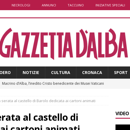
NECROLOGI
ANNUNCI
TACCUINO
INIZIATIVE SPECIALI
OERO
NOTIZIE
CULTURA
CRONACA
SPORT
]
Macrino d’Alba, l’inedito Cristo benedicente dei Musei Vaticani
a serata al castello di Barolo dedicata ai cartoni animati
]
I turisti ad agosto riempiono Alba, ma per molti le vacanze
VIDEO
ALBA
erata al castello di
]
Clavesana, indagine su amministratori, professionisti e
ai cartoni animati