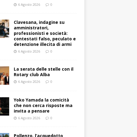
6 Agosto 2026
0
Clavesana, indagine su
amministratori,
professionisti e società:
contestati falso, peculato e
detenzione illecita di armi
6 Agosto 2026
0
La serata delle stelle con il
Rotary club Alba
6 Agosto 2026
0
Yoko Yamada la comicità
che non cerca risposte ma
invita a pensare
6 Agosto 2026
0
Pollenzo, l’acquedotto