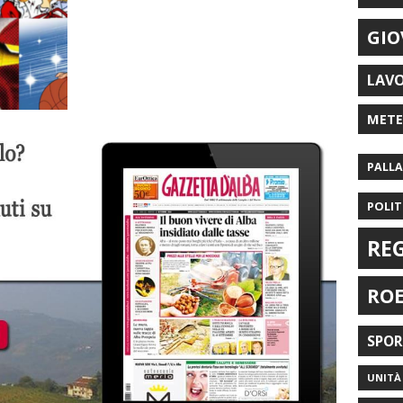
GIO
LAV
MET
PALL
POLIT
RE
RO
SPO
UNITÀ 