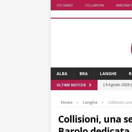
CHI SIAMO
COLLABORA
ABBONATI
ALBA
BRA
LANGHE
R
[ 6 Agosto 2026 
ULTIME NOTIZIE
ARCHIVIO
Home
Langhe
Collisioni, un
[ 6 Agosto 2026 
sono un lusso
Collisioni, una s
[ 6 Agosto 2026 
Barolo dedicata 