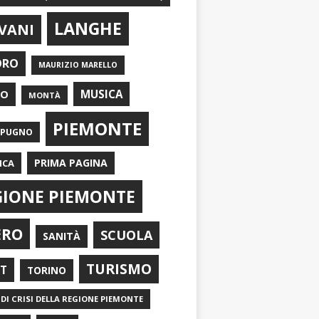
LANGHE
VANI
ORO
MAURIZIO MARELLO
EO
MUSICA
MONTÀ
PIEMONTE
APUGNO
PRIMA PAGINA
ICA
GIONE PIEMONTE
ERO
SCUOLA
SANITÀ
TURISMO
RT
TORINO
DI CRISI DELLA REGIONE PIEMONTE