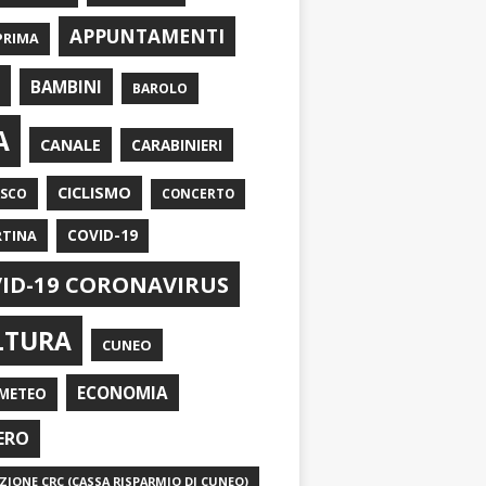
APPUNTAMENTI
PRIMA
I
BAMBINI
BAROLO
A
CANALE
CARABINIERI
CICLISMO
ASCO
CONCERTO
RTINA
COVID-19
ID-19 CORONAVIRUS
LTURA
CUNEO
ECONOMIA
METEO
ERO
IONE CRC (CASSA RISPARMIO DI CUNEO)