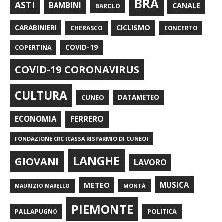
BRA
ASTI
BAMBINI
CANALE
BAROLO
CARABINIERI
CICLISMO
CHERASCO
CONCERTO
COPERTINA
COVID-19
COVID-19 CORONAVIRUS
CULTURA
CUNEO
DATAMETEO
FERRERO
ECONOMIA
FONDAZIONE CRC (CASSA RISPARMIO DI CUNEO)
LANGHE
GIOVANI
LAVORO
METEO
MUSICA
MONTÀ
MAURIZIO MARELLO
PIEMONTE
POLITICA
PALLAPUGNO