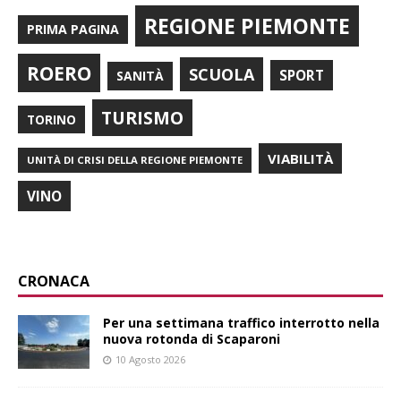
REGIONE PIEMONTE
PRIMA PAGINA
ROERO
SCUOLA
SPORT
SANITÀ
TURISMO
TORINO
VIABILITÀ
UNITÀ DI CRISI DELLA REGIONE PIEMONTE
VINO
CRONACA
Per una settimana traffico interrotto nella
nuova rotonda di Scaparoni
10 Agosto 2026