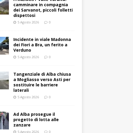
camminare in compagnia
dei Sarvanot, piccoli folletti
dispettosi
5 Agosto 2026
0
Incidente in viale Madonna
dei Fiori a Bra, un ferito a
Verduno
5 Agosto 2026
0
Tangenziale di Alba chiusa
a Mogliasso verso Asti per
sostituire le barriere
laterali
5 Agosto 2026
0
Ad Alba prosegue il
progetto di lotta alle
zanzare
5 Agosto 2026
0