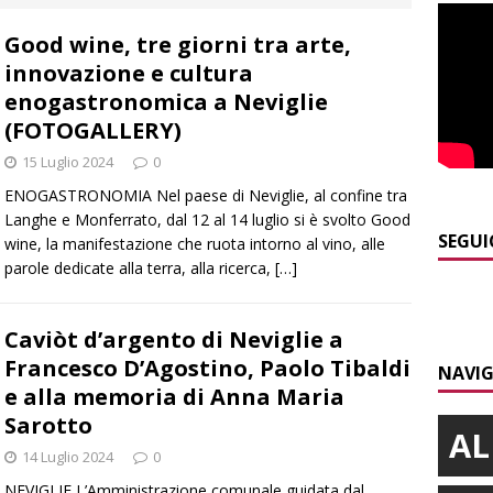
curezza
BRA
Good wine, tre giorni tra arte,
]
Serie D, secondo test per il Bra Calcio: sfida con la Sanremese
innovazione e cultura
enogastronomica a Neviglie
]
ITINERARI / Valle Varaita: camminare in compagnia dei
(FOTOGALLERY)
folletti dispettosi
ALTRE NOTIZIE
15 Luglio 2024
0
ENOGASTRONOMIA Nel paese di Neviglie, al confine tra
]
Incidente in viale Madonna dei Fiori a Bra, un ferito a Verduno
Langhe e Monferrato, dal 12 al 14 luglio si è svolto Good
SEGUI
wine, la manifestazione che ruota intorno al vino, alle
parole dedicate alla terra, alla ricerca,
[…]
]
Tangenziale di Alba chiusa a Mogliasso verso Asti per
iere laterali
ALBA
Caviòt d’argento di Neviglie a
]
Piemonte Film TV Fund: 13 progetti finanziati con 4 milioni
Francesco D’Agostino, Paolo Tibaldi
NAVIG
e alla memoria di Anna Maria
Sarotto
AL
14 Luglio 2024
0
NEVIGLIE L’Amministrazione comunale guidata dal