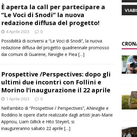
È aperta la call per partecipare a
VIAB
“Le Voci di Snodi” la nuova
redazione diffusa del progetto!
4 Aprile 2023
0
Possibilità di iscriversi a “Le Voci di Snodi”, la nuova
CRON
redazione diffusa del progetto quadriennale promosso
dai comuni di Guarene, Neviglie e Piea
[…]
Prospettive /Perspectives: dopo gli
ultimi due incontri con Follini e
Morino l’inaugurazione il 22 aprile
1 Aprile 2023
0
Nell’ambito di “Prospettive / Perspectives”, ANeviglie e
Roddino le opere d’arte realizzate dagli artisti Jean-Marie
Appriou, Liam Gillick e Hito Steyerl, si
inaugureranno sabato 22 aprile
[…]