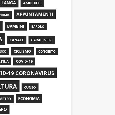
A LANGA
AMBIENTE
APPUNTAMENTI
PRIMA
I
BAMBINI
BAROLO
A
CANALE
CARABINIERI
CICLISMO
ASCO
CONCERTO
RTINA
COVID-19
ID-19 CORONAVIRUS
LTURA
CUNEO
ECONOMIA
METEO
ERO