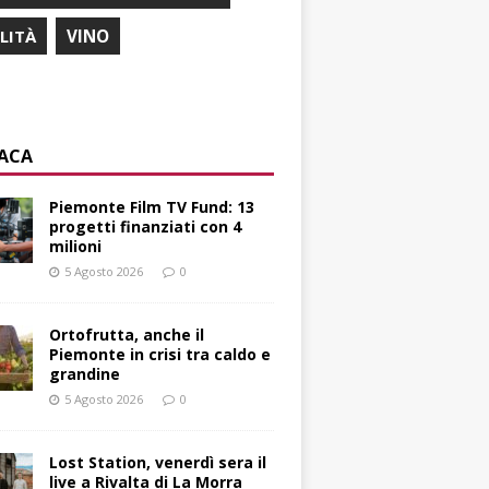
ILITÀ
VINO
ACA
Piemonte Film TV Fund: 13
progetti finanziati con 4
milioni
5 Agosto 2026
0
Ortofrutta, anche il
Piemonte in crisi tra caldo e
grandine
5 Agosto 2026
0
Lost Station, venerdì sera il
live a Rivalta di La Morra