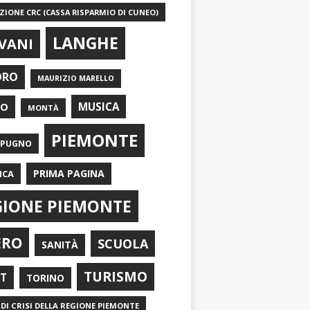
IONE CRC (CASSA RISPARMIO DI CUNEO)
LANGHE
VANI
ORO
MAURIZIO MARELLO
EO
MUSICA
MONTÀ
PIEMONTE
APUGNO
PRIMA PAGINA
ICA
GIONE PIEMONTE
ERO
SCUOLA
SANITÀ
TURISMO
RT
TORINO
DI CRISI DELLA REGIONE PIEMONTE