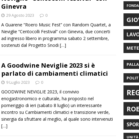
Ginevra
FONDAZ
29 Agosto 2023
0
GIO
A Guarene “Roero Music Fest” con Random Quartet, a
Neviglie “Centocolli Festival” con Ginevra, due concerti
LAV
ad ingresso libero in programma sabato 2 settembre,
sostenuti dal Progetto Snodi
[…]
MET
A Goodwine Neviglie 2023 si è
PALL
parlato di cambiamenti climatici
POLIT
9 Luglio 2023
0
RE
GOODWINE NEVIGLIE 2023, il convivio
enogastronomico e culturale, ha proposto nel
pomeriggio di ieri (sabato 8 luglio) un interessante
RO
incontro su Cambiamenti climatici e transizione verde,
sinergia da sfruttare al meglio, al quale sono intervenuti
SPO
[…]
UNITÀ 