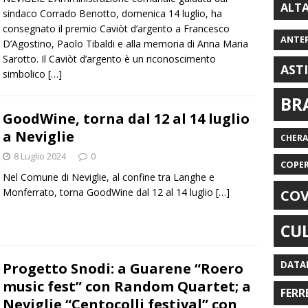
ALT
sindaco Corrado Benotto, domenica 14 luglio, ha
consegnato il premio Caviòt d’argento a Francesco
ANTE
D’Agostino, Paolo Tibaldi e alla memoria di Anna Maria
Sarotto. Il Caviòt d’argento è un riconoscimento
AST
simbolico
[…]
BR
GoodWine, torna dal 12 al 14 luglio
a Neviglie
CHER
8 Luglio 2024
0
COPE
Nel Comune di Neviglie, al confine tra Langhe e
Monferrato, torna GoodWine dal 12 al 14 luglio
[…]
COV
CU
DATA
Progetto Snodi: a Guarene “Roero
music fest” con Random Quartet; a
FERR
Neviglie “Centocolli festival” con