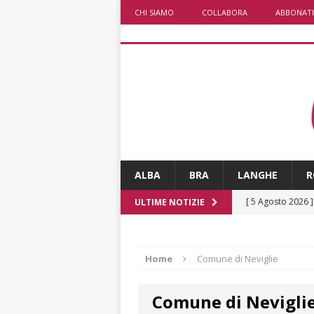
CHI SIAMO
COLLABORA
ABBONATI
ALBA
BRA
LANGHE
R
[ 5 Agosto 2026 
ULTIME NOTIZIE
ALTRE NOTIZIE
[ 5 Agosto 2026 
Home
Comune di Neviglie
incendi
ALTRE
Comune di Nevigli
[ 5 Agosto 2026 