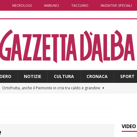
NECROLOGI
ANNUNCI
TACCUINO
INIZIATIVE SPECIALI
OERO
NOTIZIE
CULTURA
CRONACA
SPORT
]
Ortofrutta, anche il Piemonte in crisi tra caldo e grandine
]
Aib Piemonte in Calabria: prosegue la missione contro gli
 NOTIZIE
VIDEO
e
]
Sulla provinciale 661 tra Sanfrè e Bra nuova segnaletica per