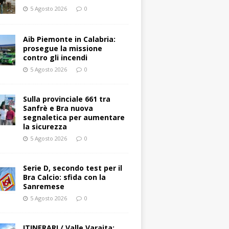
5 Agosto 2026
0
Aib Piemonte in Calabria:
prosegue la missione
contro gli incendi
5 Agosto 2026
0
Sulla provinciale 661 tra
Sanfrè e Bra nuova
segnaletica per aumentare
la sicurezza
5 Agosto 2026
0
Serie D, secondo test per il
Bra Calcio: sfida con la
Sanremese
5 Agosto 2026
0
ITINERARI / Valle Varaita: