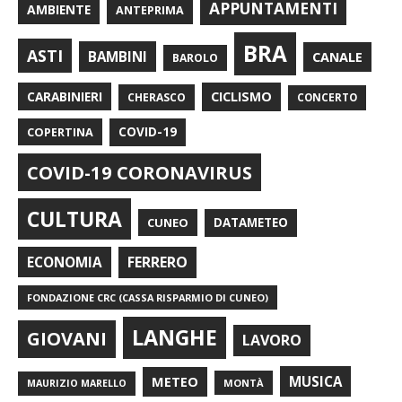
APPUNTAMENTI
AMBIENTE
ANTEPRIMA
BRA
ASTI
BAMBINI
CANALE
BAROLO
CARABINIERI
CICLISMO
CHERASCO
CONCERTO
COPERTINA
COVID-19
COVID-19 CORONAVIRUS
CULTURA
CUNEO
DATAMETEO
FERRERO
ECONOMIA
FONDAZIONE CRC (CASSA RISPARMIO DI CUNEO)
LANGHE
GIOVANI
LAVORO
METEO
MUSICA
MONTÀ
MAURIZIO MARELLO