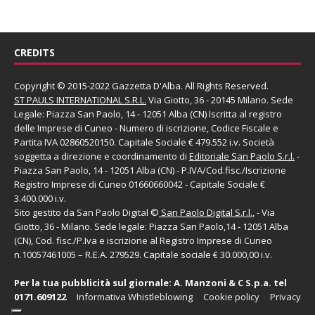
CREDITS
Copyright © 2015-2022 Gazzetta D'Alba. All Rights Reserved.
ST PAULS INTERNATIONAL S.R.L.
Via Giotto, 36 - 20145 Milano. Sede
Legale: Piazza San Paolo, 14 - 12051 Alba (CN) Iscritta al registro
delle Imprese di Cuneo - Numero di iscrizione, Codice Fiscale e
Partita IVA 02860520150. Capitale Sociale € 479.552 i.v. Società
soggetta a direzione e coordinamento di
Editoriale San Paolo
S.r.l.
-
Piazza San Paolo, 14 - 12051 Alba (CN) - P.IVA/Cod.fisc./Iscrizione
Registro Imprese di Cuneo 01660660042 - Capitale Sociale €
3.400.000 i.v.
Sito gestito da
San Paolo Digital
©
San Paolo Digital S.r.l.
, - Via
Giotto, 36 - Milano. Sede legale: Piazza San Paolo,14 - 12051 Alba
(CN), Cod. fisc./P.Iva e iscrizione al Registro Imprese di Cuneo
n.10057461005 – R.E.A. 279529. Capitale sociale € 30.000,00 i.v.
Per la tua pubblicità sul giornale:
A. Manzoni & C S.p.a.
tel
0171.609122
Informativa Whistleblowing
Cookie policy
Privacy