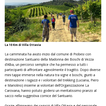
La 10 Km di Villa Ottavia
La camminata ha avuto inizio dal comune di Piobesi con
destinazione Santuario della Madonna dei Boschi di Vezza
d’Alba, un percorso semplice che ha permesso a tutti i
partecipanti di affrontare agevolmente il tragitto. Dopo diverse
mini tappe immerse nella natura tra vigne e boschi, giunti a
destinazione i ragazzi e i volontari del trekking (Luciana, Piero
e Mariolino) insieme ai volontari dell’Organizzazione La
Carovana, hanno potuto godersi un meritatissimo pranzo al
sacco nella suggestiva cornice del Santuario.
Grazie all’impegno dei ragazzi di Villa Ottavia e del personale