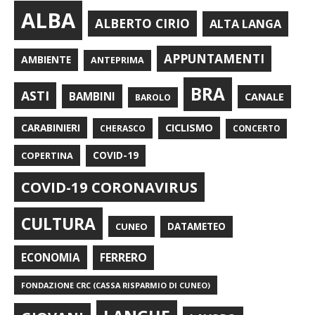
ALBA
ALBERTO CIRIO
ALTA LANGA
APPUNTAMENTI
AMBIENTE
ANTEPRIMA
BRA
ASTI
BAMBINI
CANALE
BAROLO
CARABINIERI
CICLISMO
CHERASCO
CONCERTO
COPERTINA
COVID-19
COVID-19 CORONAVIRUS
CULTURA
CUNEO
DATAMETEO
FERRERO
ECONOMIA
FONDAZIONE CRC (CASSA RISPARMIO DI CUNEO)