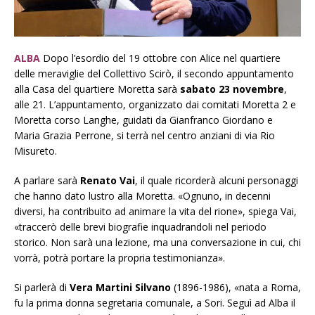
ALBA
D
opo l’esordio del 19 ottobre con
Alice nel quartiere
delle meraviglie
del Collettivo Scirò, il secondo appuntamento
alla Casa del quartiere Moretta sarà
sabato 23 novembre
,
alle 21. L’appuntamento, organizzato dai comitati Moretta 2 e
Moretta corso Langhe, guidati da Gianfranco Giordano e
Maria Grazia Perrone, si terrà nel centro anziani di via Rio
Misureto.
A parlare sarà
Renato Vai
, il quale ricorderà alcuni personaggi
che hanno dato lustro alla Moretta. «Ognuno, in decenni
diversi, ha contribuito ad animare la vita del rione», spiega Vai,
«traccerò delle brevi biografie inquadrandoli nel periodo
storico. Non sarà una lezione, ma una conversazione in cui, chi
vorrà, potrà portare la propria testimonianza».
Si parlerà di
Vera Martini Silvano
(1896-1986), «nata a Roma,
fu la prima donna segretaria comunale, a Sori. Seguì ad Alba il