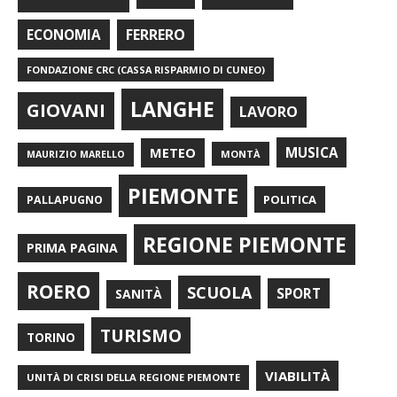
FERRERO
ECONOMIA
FONDAZIONE CRC (CASSA RISPARMIO DI CUNEO)
LANGHE
GIOVANI
LAVORO
METEO
MUSICA
MONTÀ
MAURIZIO MARELLO
PIEMONTE
POLITICA
PALLAPUGNO
REGIONE PIEMONTE
PRIMA PAGINA
ROERO
SCUOLA
SPORT
SANITÀ
TURISMO
TORINO
VIABILITÀ
UNITÀ DI CRISI DELLA REGIONE PIEMONTE