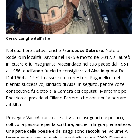
Corso Langhe dall’alto
Nel quartiere abitava anche
Francesco Sobrero
. Nato a
Rodello in località Davichi nel 1925 e morto nel 2012, si laureò
in lettere e fu insegnante. Vicesindaco nel suo paese dal 1951
al 1956, quell’anno fu eletto consigliere ad Alba in quota Dc.
Dal 1964 al 1970 fu assessore con Ettore Paganelli e, nel
biennio successivo, sindaco di Alba. In seguito, per tre volte
consecutive fu eletto alla Camera dei deputati. Mantenne poi
l’incarico di preside al Cillario Ferrero, che contribuì a portare
ad Alba.
Prosegue Vai: «Accanto alle attività di insegnante e politico,
coltivò la passione per la scrittura, anche in lingua piemontese.
Una parte delle poesie e dei saggi sono raccolti nel volume
A
tempo perso
, che io lo aiutai a pubblicare nel 2009. Essendo