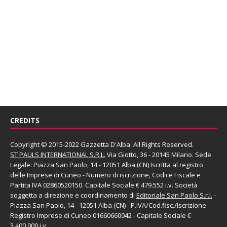
CREDITS
Copyright © 2015-2022 Gazzetta D'Alba. All Rights Reserved.
ST PAULS INTERNATIONAL S.R.L.
Via Giotto, 36 - 20145 Milano. Sede
Legale: Piazza San Paolo, 14 - 12051 Alba (CN) Iscritta al registro
delle Imprese di Cuneo - Numero di iscrizione, Codice Fiscale e
Partita IVA 02860520150. Capitale Sociale € 479.552 i.v. Società
soggetta a direzione e coordinamento di
Editoriale San Paolo
S.r.l.
-
Piazza San Paolo, 14 - 12051 Alba (CN) - P.IVA/Cod.fisc./Iscrizione
Registro Imprese di Cuneo 01660660042 - Capitale Sociale €
3.400.000 i.v.