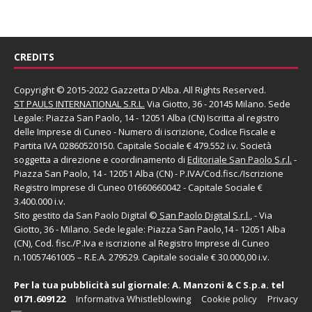
CREDITS
Copyright © 2015-2022 Gazzetta D'Alba. All Rights Reserved.
ST PAULS INTERNATIONAL S.R.L.
Via Giotto, 36 - 20145 Milano. Sede
Legale: Piazza San Paolo, 14 - 12051 Alba (CN) Iscritta al registro
delle Imprese di Cuneo - Numero di iscrizione, Codice Fiscale e
Partita IVA 02860520150. Capitale Sociale € 479.552 i.v. Società
soggetta a direzione e coordinamento di
Editoriale San Paolo
S.r.l.
-
Piazza San Paolo, 14 - 12051 Alba (CN) - P.IVA/Cod.fisc./Iscrizione
Registro Imprese di Cuneo 01660660042 - Capitale Sociale €
3.400.000 i.v.
Sito gestito da
San Paolo Digital
©
San Paolo Digital S.r.l.
, - Via
Giotto, 36 - Milano. Sede legale: Piazza San Paolo,14 - 12051 Alba
(CN), Cod. fisc./P.Iva e iscrizione al Registro Imprese di Cuneo
n.10057461005 – R.E.A. 279529. Capitale sociale € 30.000,00 i.v.
Per la tua pubblicità sul giornale:
A. Manzoni & C S.p.a.
tel
0171.609122
Informativa Whistleblowing
Cookie policy
Privacy