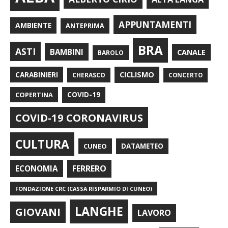
APPUNTAMENTI
AMBIENTE
ANTEPRIMA
BRA
ASTI
BAMBINI
CANALE
BAROLO
CARABINIERI
CICLISMO
CHERASCO
CONCERTO
COPERTINA
COVID-19
COVID-19 CORONAVIRUS
CULTURA
CUNEO
DATAMETEO
FERRERO
ECONOMIA
FONDAZIONE CRC (CASSA RISPARMIO DI CUNEO)
LANGHE
GIOVANI
LAVORO