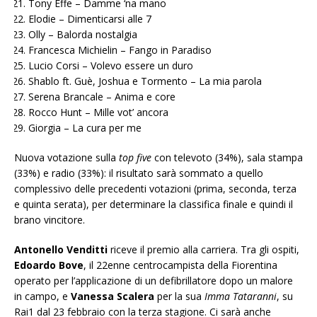
Tony Effe – Damme ‘na mano
Elodie – Dimenticarsi alle 7
Olly – Balorda nostalgia
Francesca Michielin – Fango in Paradiso
Lucio Corsi – Volevo essere un duro
Shablo ft. Guè, Joshua e Tormento – La mia parola
Serena Brancale – Anima e core
Rocco Hunt – Mille vot’ ancora
Giorgia – La cura per me
Nuova votazione sulla
top five
con televoto (34%), sala stampa
(33%) e radio (33%): il risultato sarà sommato a quello
complessivo delle precedenti votazioni (prima, seconda, terza
e quinta serata), per determinare la classifica finale e quindi il
brano vincitore.
Antonello Venditti
riceve il premio alla carriera. Tra gli ospiti,
Edoardo Bove
, il 22enne centrocampista della Fiorentina
operato per l’applicazione di un defibrillatore dopo un malore
in campo, e
Vanessa Scalera
per la sua
Imma Tataranni
, su
Rai1 dal 23 febbraio con la terza stagione. Ci sarà anche