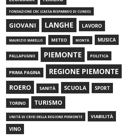
FONDAZIONE CRC (CASSA RISPARMIO DI CUNEO)
LANGHE
GIOVANI
LAVORO
METEO
MUSICA
MONTÀ
MAURIZIO MARELLO
PIEMONTE
POLITICA
PALLAPUGNO
REGIONE PIEMONTE
PRIMA PAGINA
ROERO
SCUOLA
SPORT
SANITÀ
TURISMO
TORINO
VIABILITÀ
UNITÀ DI CRISI DELLA REGIONE PIEMONTE
VINO