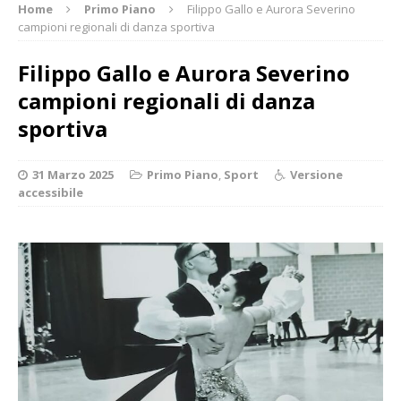
Home
Primo Piano
Filippo Gallo e Aurora Severino
campioni regionali di danza sportiva
Filippo Gallo e Aurora Severino
campioni regionali di danza
sportiva
31 Marzo 2025
Primo Piano
,
Sport
Versione
accessibile