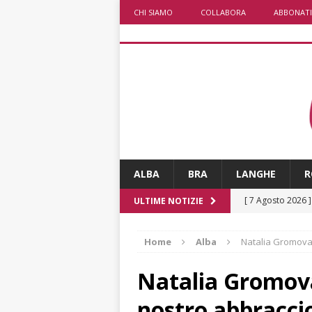
CHI SIAMO
COLLABORA
ABBONATI
ALBA
BRA
LANGHE
R
[ 7 Agosto 2026 
ULTIME NOTIZIE
CRONACA
Home
Alba
Natalia Gromova 
[ 7 Agosto 2026 
ALTRE NOTIZIE
Natalia Gromova
[ 7 Agosto 2026 
nostro abbracci