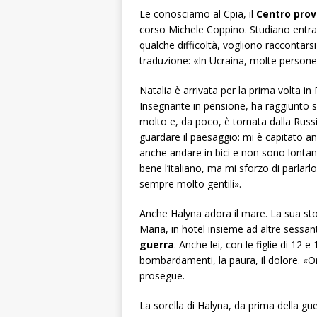
Le conosciamo al Cpia, il
Centro provi
corso Michele Coppino. Studiano entram
qualche difficoltà, vogliono raccontarsi
traduzione: «In Ucraina, molte persone 
Natalia è arrivata per la prima volta in 
Insegnante in pensione, ha raggiunto s
molto e, da poco, è tornata dalla Russ
guardare il paesaggio: mi è capitato an
anche andare in bici e non sono lonta
bene l’italiano, ma mi sforzo di parlarl
sempre molto gentili».
Anche Halyna adora il mare. La sua sto
Maria, in hotel insieme ad altre sessa
guerra
. Anche lei, con le figlie di 12 e
bombardamenti, la paura, il dolore. «Or
prosegue.
La sorella di Halyna, da prima della gue