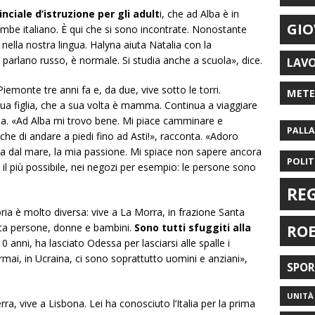
nciale d’istruzione per gli adult
i, che ad Alba è in
GIO
be italiano. È qui che si sono incontrate.
Nonostante
 nella nostra lingua. Halyna aiuta Natalia con la
parlano russo, è normale. Si studia anche a scuola», dice.
LAV
Piemonte tre anni fa e, da due, vive sotto le torri.
MET
ua figlia, che a sua volta è mamma. Continua a viaggiare
ia. «Ad Alba mi trovo bene. Mi piace camminare e
PALL
che di andare a piedi fino ad Asti!», racconta. «Adoro
na dal mare, la mia passione. Mi spiace non sapere ancora
POLIT
o il più possibile, nei negozi per esempio: le persone sono
RE
ria è molto diversa: vive a La Morra, in frazione Santa
nta persone, donne e bambini.
Sono tutti sfuggiti alla
RO
 10 anni, ha lasciato Odessa per lasciarsi alle spalle i
mai, in Ucraina, ci sono soprattutto uomini e anziani»,
SPO
UNITÀ 
rra, vive a Lisbona. Lei ha conosciuto l’Italia per la prima