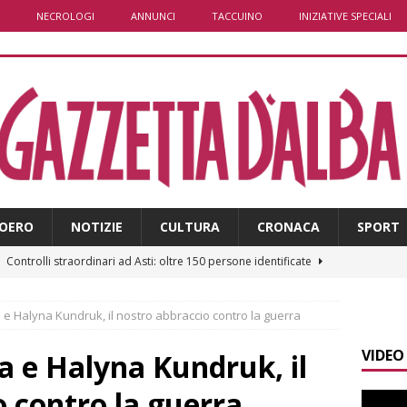
NECROLOGI
ANNUNCI
TACCUINO
INIZIATIVE SPECIALI
OERO
NOTIZIE
CULTURA
CRONACA
SPORT
]
Controlli straordinari ad Asti: oltre 150 persone identificate
e Halyna Kundruk, il nostro abbraccio contro la guerra
]
Fondazione CRC, oltre 2,15 milioni per 41 progetti green
VIDEO
 e Halyna Kundruk, il
]
Siccità in Piemonte, parte la richiesta di calamità naturale
o contro la guerra