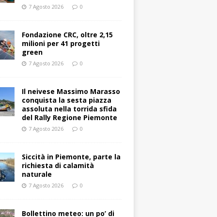
7 Agosto 2026
0
Fondazione CRC, oltre 2,15
milioni per 41 progetti
green
7 Agosto 2026
0
Il neivese Massimo Marasso
conquista la sesta piazza
assoluta nella torrida sfida
del Rally Regione Piemonte
7 Agosto 2026
0
Siccità in Piemonte, parte la
richiesta di calamità
naturale
7 Agosto 2026
0
Bollettino meteo: un po’ di