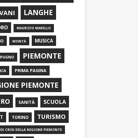
LANGHE
VANI
ORO
MAURIZIO MARELLO
EO
MUSICA
MONTÀ
PIEMONTE
APUGNO
PRIMA PAGINA
ICA
GIONE PIEMONTE
ERO
SCUOLA
SANITÀ
TURISMO
RT
TORINO
DI CRISI DELLA REGIONE PIEMONTE