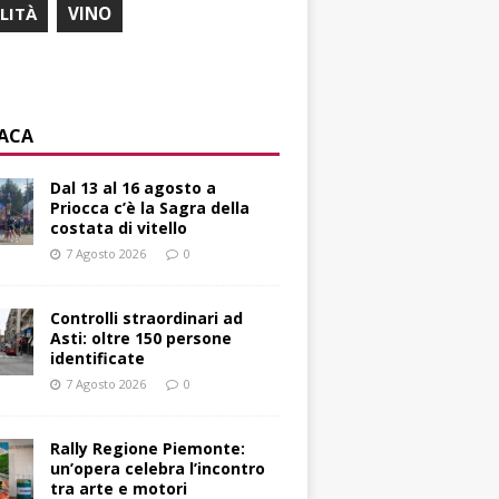
ILITÀ
VINO
ACA
Dal 13 al 16 agosto a
Priocca c’è la Sagra della
costata di vitello
7 Agosto 2026
0
Controlli straordinari ad
Asti: oltre 150 persone
identificate
7 Agosto 2026
0
Rally Regione Piemonte:
un’opera celebra l’incontro
tra arte e motori