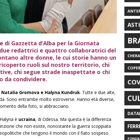
ANTE
AST
BR
e di Gazzetta d’Alba per la Giornata
due redattrici e quattro collaboratrici del
CHER
ntano altre donne, le cui storie hanno un
ricoperto ruoli sul nostro territorio, chi
COPE
ative, chi segue strade inaspettate o chi
o da condividere.
COV
o
Natalia Gromova e Halyna Kundruk
. Tutte e due alte,
CU
nda. Sono entrambe molto estroverse. Hanno età diverse,
mento della foto, si abbracciano.
DATA
 Halyna è
ucraina
, di Odessa. Ma questa è la differenza
FERR
tinzione che non esiste, nonostante la guerra scoppiata
geopolitiche che tengono il mondo con il fiato sospeso.
FONDAZ