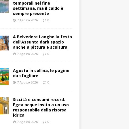
temporali nel fine
settimana, ma il caldo è
sempre presente
7 Agosto 2026
0
A Belvedere Langhe la festa
dell’Assunta darà spazio
anche a pittura e scultura
7 Agosto 2026
0
Agosto in collina, le pagine
da sfogliare
7 Agosto 2026
0
Siccità e consumi record:
Egea acque invita a un uso
responsabile della risorsa
idrica
7 Agosto 2026
0