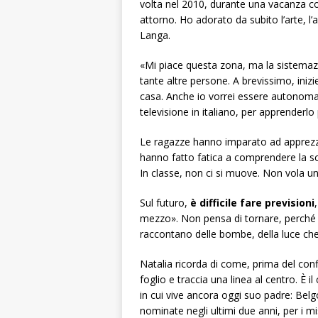
volta nel 2010, durante una vacanza co
attorno. Ho adorato da subito l’arte, l’ar
Langa.
«Mi piace questa zona, ma la sistemazio
tante altre persone. A brevissimo, iniz
casa. Anche io vorrei essere autonoma, 
televisione in italiano, per apprenderlo p
Le ragazze hanno imparato ad apprezza
hanno fatto fatica a comprendere la scu
In classe, non ci si muove. Non vola u
Sul futuro,
è difficile fare previsioni
mezzo». Non pensa di tornare, perché il
raccontano delle bombe, della luce che 
Natalia ricorda di come, prima del confl
foglio e traccia una linea al centro. È il
in cui vive ancora oggi suo padre: Belgo
nominate negli ultimi due anni, per i mis