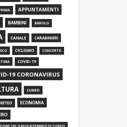
APPUNTAMENTI
PRIMA
I
BAMBINI
BAROLO
A
CANALE
CARABINIERI
CICLISMO
ASCO
CONCERTO
RTINA
COVID-19
ID-19 CORONAVIRUS
LTURA
CUNEO
ECONOMIA
METEO
ERO
IONE CRC (CASSA RISPARMIO DI CUNEO)