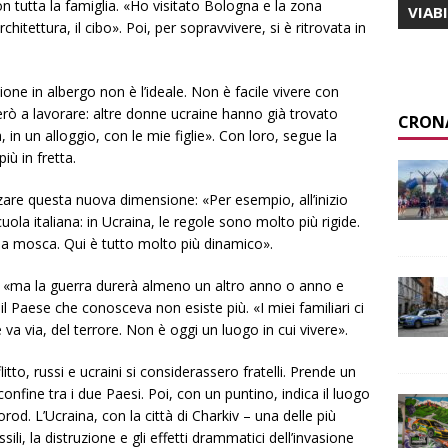
n tutta la famiglia. «Ho visitato Bologna e la zona
VIAB
chitettura, il cibo». Poi, per sopravvivere, si è ritrovata in
ne in albergo non è l’ideale. Non è facile vivere con
ierò a lavorare: altre donne ucraine hanno già trovato
CRON
in un alloggio, con le mie figlie». Con loro, segue la
iù in fretta.
re questa nuova dimensione: «Per esempio, all’inizio
ola italiana: in Ucraina, le regole sono molto più rigide.
na mosca. Qui è tutto molto più dinamico».
, «ma la guerra durerà almeno un altro anno o anno e
 Paese che conosceva non esiste più. «I miei familiari ci
va via, del terrore. Non è oggi un luogo in cui vivere».
itto, russi e ucraini si considerassero fratelli. Prende un
 confine tra i due Paesi. Poi, con un puntino, indica il luogo
rod. L’Ucraina, con la città di Charkiv – una delle più
sili, la distruzione e gli effetti drammatici dell’invasione