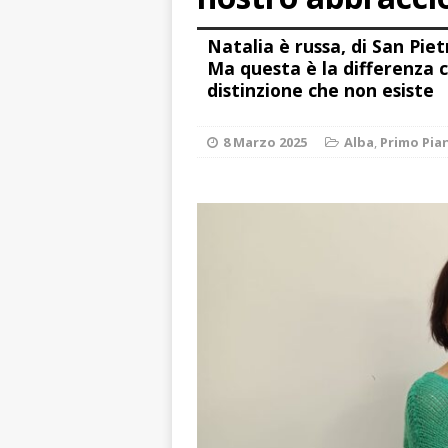
CRONACA
Natalia è russa, di San Pie
[ 7 Agosto 2026 
Ma questa è la differenza c
caldo è sempre 
distinzione che non esiste
[ 7 Agosto 2026 
8 Marzo 2025
Alba
,
Primo Pia
pittura e scultur
[ 7 Agosto 2026 
[ 7 Agosto 2026 
responsabile dell
[ 7 Agosto 2026 
vitello
PRIMO 