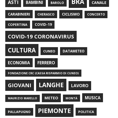
BRA
ASTI
BAMBINI
CANALE
BAROLO
CARABINIERI
CICLISMO
CHERASCO
CONCERTO
COPERTINA
COVID-19
COVID-19 CORONAVIRUS
CULTURA
CUNEO
DATAMETEO
FERRERO
ECONOMIA
FONDAZIONE CRC (CASSA RISPARMIO DI CUNEO)
LANGHE
GIOVANI
LAVORO
METEO
MUSICA
MONTÀ
MAURIZIO MARELLO
PIEMONTE
POLITICA
PALLAPUGNO