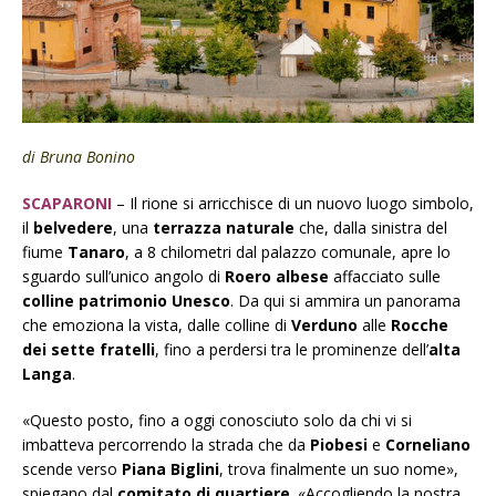
di Bruna Bonino
SCAPARONI
– Il rione si arricchisce di un nuovo luogo simbolo,
il
belvedere
, una
terrazza naturale
che, dalla sinistra del
fiume
Tanaro
, a 8 chilometri dal palazzo comunale, apre lo
sguardo sull’unico angolo di
Roero albese
affacciato sulle
colline patrimonio Unesco
. Da qui si ammira un panorama
che emoziona la vista, dalle colline di
Verduno
alle
Rocche
dei sette fratelli
, fino a perdersi tra le prominenze dell’
alta
Langa
.
«Questo posto, fino a oggi conosciuto solo da chi vi si
imbatteva percorrendo la strada che da
Piobesi
e
Corneliano
scende verso
Piana Biglini
, trova finalmente un suo nome»,
spiegano dal
comitato di quartiere
. «Accogliendo la nostra