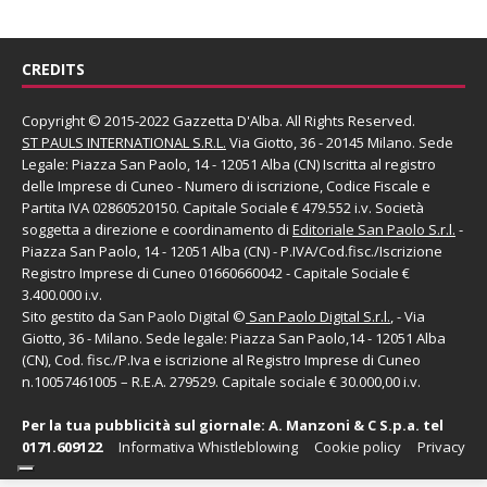
CREDITS
Copyright © 2015-2022 Gazzetta D'Alba. All Rights Reserved.
ST PAULS INTERNATIONAL S.R.L.
Via Giotto, 36 - 20145 Milano. Sede
Legale: Piazza San Paolo, 14 - 12051 Alba (CN) Iscritta al registro
delle Imprese di Cuneo - Numero di iscrizione, Codice Fiscale e
Partita IVA 02860520150. Capitale Sociale € 479.552 i.v. Società
soggetta a direzione e coordinamento di
Editoriale San Paolo
S.r.l.
-
Piazza San Paolo, 14 - 12051 Alba (CN) - P.IVA/Cod.fisc./Iscrizione
Registro Imprese di Cuneo 01660660042 - Capitale Sociale €
3.400.000 i.v.
Sito gestito da
San Paolo Digital
©
San Paolo Digital S.r.l.
, - Via
Giotto, 36 - Milano. Sede legale: Piazza San Paolo,14 - 12051 Alba
(CN), Cod. fisc./P.Iva e iscrizione al Registro Imprese di Cuneo
n.10057461005 – R.E.A. 279529. Capitale sociale € 30.000,00 i.v.
Per la tua pubblicità sul giornale:
A. Manzoni & C S.p.a.
tel
0171.609122
Informativa Whistleblowing
Cookie policy
Privacy