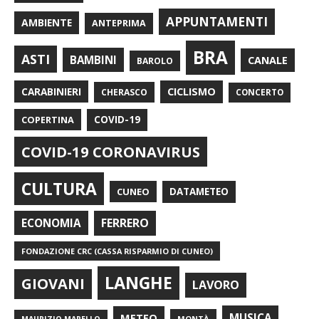
APPUNTAMENTI
AMBIENTE
ANTEPRIMA
BRA
ASTI
BAMBINI
CANALE
BAROLO
CARABINIERI
CICLISMO
CHERASCO
CONCERTO
COPERTINA
COVID-19
COVID-19 CORONAVIRUS
CULTURA
CUNEO
DATAMETEO
FERRERO
ECONOMIA
FONDAZIONE CRC (CASSA RISPARMIO DI CUNEO)
LANGHE
GIOVANI
LAVORO
METEO
MUSICA
MONTÀ
MAURIZIO MARELLO