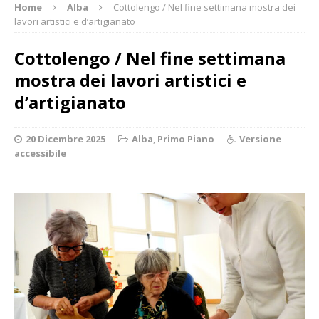
Home
Alba
Cottolengo / Nel fine settimana mostra dei
lavori artistici e d’artigianato
Cottolengo / Nel fine settimana
mostra dei lavori artistici e
d’artigianato
20 Dicembre 2025
Alba
,
Primo Piano
Versione
accessibile