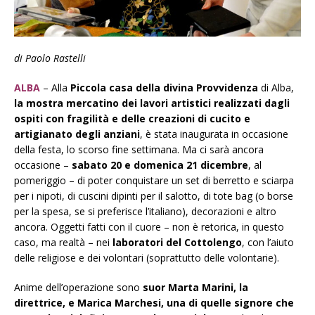
di Paolo Rastelli
ALBA
–
A
lla
Piccola casa della divina Provvidenza
di Alba,
la mostra mercatino dei lavori artistici realizzati dagli
ospiti con fragilità e delle creazioni di cucito e
artigianato degli anziani
, è stata inaugurata in occasione
della festa, lo scorso fine settimana. Ma ci sarà ancora
occasione –
sabato 20 e domenica 21 dicembre
, al
pomeriggio – di poter conquistare un set di berretto e sciarpa
per i nipoti, di cuscini dipinti per il salotto, di
tote bag
(o borse
per la spesa, se si preferisce l’italiano), decorazioni e altro
ancora. Oggetti fatti con il cuore – non è retorica, in questo
caso, ma realtà – nei
laboratori del Cottolengo
, con l’aiuto
delle religiose e dei volontari (soprattutto delle volontarie).
Anime dell’operazione sono
suor Marta Marini, la
direttrice, e Marica Marchesi, una di quelle signore che