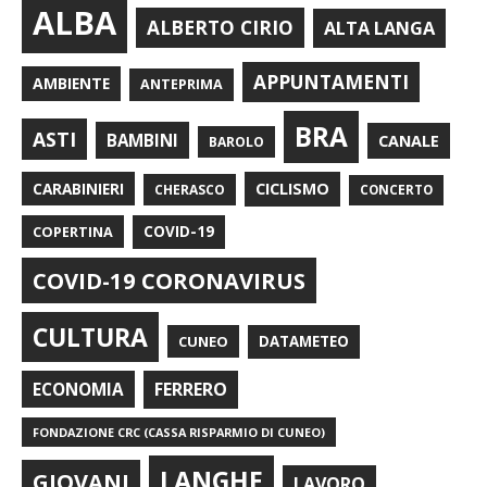
ALBA
ALBERTO CIRIO
ALTA LANGA
APPUNTAMENTI
AMBIENTE
ANTEPRIMA
BRA
ASTI
BAMBINI
CANALE
BAROLO
CARABINIERI
CICLISMO
CHERASCO
CONCERTO
COPERTINA
COVID-19
COVID-19 CORONAVIRUS
CULTURA
CUNEO
DATAMETEO
FERRERO
ECONOMIA
FONDAZIONE CRC (CASSA RISPARMIO DI CUNEO)
LANGHE
GIOVANI
LAVORO