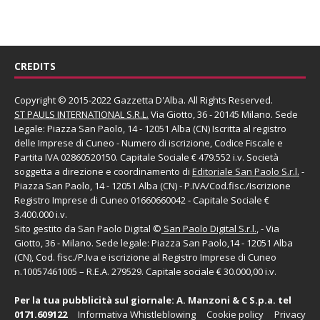
CREDITS
Copyright © 2015-2022 Gazzetta D'Alba. All Rights Reserved.
ST PAULS INTERNATIONAL S.R.L.
Via Giotto, 36 - 20145 Milano. Sede
Legale: Piazza San Paolo, 14 - 12051 Alba (CN) Iscritta al registro
delle Imprese di Cuneo - Numero di iscrizione, Codice Fiscale e
Partita IVA 02860520150. Capitale Sociale € 479.552 i.v. Società
soggetta a direzione e coordinamento di
Editoriale San Paolo
S.r.l.
-
Piazza San Paolo, 14 - 12051 Alba (CN) - P.IVA/Cod.fisc./Iscrizione
Registro Imprese di Cuneo 01660660042 - Capitale Sociale €
3.400.000 i.v.
Sito gestito da
San Paolo Digital
©
San Paolo Digital S.r.l.
, - Via
Giotto, 36 - Milano. Sede legale: Piazza San Paolo,14 - 12051 Alba
(CN), Cod. fisc./P.Iva e iscrizione al Registro Imprese di Cuneo
n.10057461005 – R.E.A. 279529. Capitale sociale € 30.000,00 i.v.
Per la tua pubblicità sul giornale:
A. Manzoni & C S.p.a.
tel
0171.609122
Informativa Whistleblowing
Cookie policy
Privacy