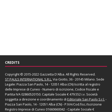
CREDITS
Copyright © 2015-2022 Gazzetta D'Alba. All Rights Reserved.
ST PAULS INTERNATIONAL S.R.L.
Via Giotto, 36 - 20145 Milano. Sede
Legale: Piazza San Paolo, 14 - 12051 Alba (CN) Iscritta al registro
delle Imprese di Cuneo - Numero di iscrizione, Codice Fiscale e
Partita IVA 02860520150. Capitale Sociale € 479.552 i.v. Società
soggetta a direzione e coordinamento di
Editoriale San Paolo
S.r.l.
-
Piazza San Paolo, 14 - 12051 Alba (CN) - P.IVA/Cod.fisc./Iscrizione
Registro Imprese di Cuneo 01660660042 - Capitale Sociale €