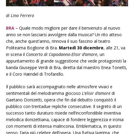
di Lino Ferrero
BRA –
Quale modo migliore per dare il benvenuto al nuovo
anno se non lasciarsi avvolgere dalla musica? Un rito atteso
che, anche quest’anno, rinnova il suo fascino al teatro
Politeama Boglione di Bra.
Martedì 30 dicembre
, alle 21, va
in scena il
Concerto di Capodanno-Elisir d’amore
, un
appuntamento di grande suggestione che vede protagonisti la
banda Giuseppe Verdi di Bra, diretta dal maestro Enea Tonetti,
e il Coro Hændel di Trofarello.
Il pubblico sarà accompagnato nelle atmosfere vivaci e
sentimentali del melodramma giocoso
L’elisir d’amore
di
Gaetano Donizetti, opera che fin dal debutto conquistò il
pubblico con trentadue repliche consecutive. Il segreto di un
successo tanto duraturo risiede nell’inconfondibile inventiva
melodica donizettiana, capace di fondere leggerezza e ironia
con momenti di intensa malinconia. Emblematica, in questo
senso, l’aria più celebre dell’opera, Una furtiva lagrima, che