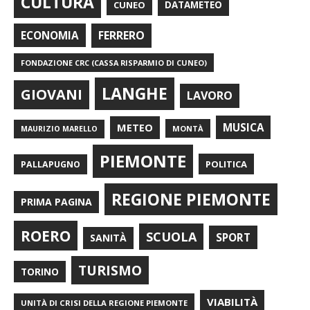
CULTURA
CUNEO
DATAMETEO
FERRERO
ECONOMIA
FONDAZIONE CRC (CASSA RISPARMIO DI CUNEO)
LANGHE
GIOVANI
LAVORO
METEO
MUSICA
MONTÀ
MAURIZIO MARELLO
PIEMONTE
POLITICA
PALLAPUGNO
REGIONE PIEMONTE
PRIMA PAGINA
ROERO
SCUOLA
SPORT
SANITÀ
TURISMO
TORINO
VIABILITÀ
UNITÀ DI CRISI DELLA REGIONE PIEMONTE