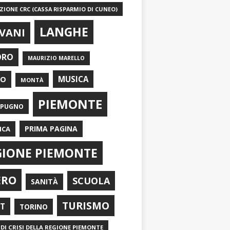
IONE CRC (CASSA RISPARMIO DI CUNEO)
LANGHE
VANI
ORO
MAURIZIO MARELLO
EO
MUSICA
MONTÀ
PIEMONTE
APUGNO
PRIMA PAGINA
ICA
GIONE PIEMONTE
ERO
SCUOLA
SANITÀ
TURISMO
RT
TORINO
DI CRISI DELLA REGIONE PIEMONTE