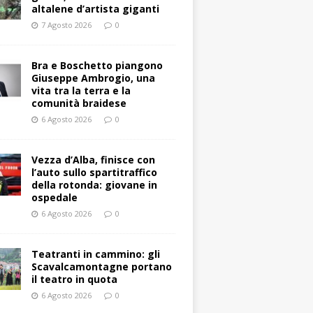
altalene d’artista giganti
7 Agosto 2026
0
Bra e Boschetto piangono
Giuseppe Ambrogio, una
vita tra la terra e la
comunità braidese
6 Agosto 2026
0
Vezza d’Alba, finisce con
l’auto sullo spartitraffico
della rotonda: giovane in
ospedale
6 Agosto 2026
0
Teatranti in cammino: gli
Scavalcamontagne portano
il teatro in quota
6 Agosto 2026
0