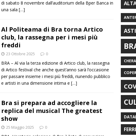
ALT
di sabato 8 novembre dall’auditorium della Bper Banca in
una sala
[…]
ANTE
Al Politeama di Bra torna Artico
AST
club, la rassegna per i mesi più
freddi
BR
23 Ottobre 2025
0
CHER
BRA – Al via la terza edizione di Artico club, la rassegna
di Artico festival che anche quest’anno sarà l’occasione
COPE
per passare insieme i mesi più freddi, riunendo pubblico
e artisti in una dimensione intima e
[…]
COV
CU
Bra si prepara ad accogliere la
replica del musical The greatest
DATA
show
25 Maggio 2025
0
FERR