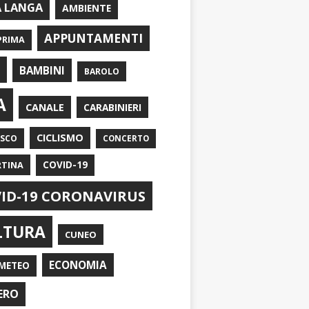
A LANGA
AMBIENTE
APPUNTAMENTI
PRIMA
I
BAMBINI
BAROLO
A
CANALE
CARABINIERI
CICLISMO
ASCO
CONCERTO
RTINA
COVID-19
ID-19 CORONAVIRUS
LTURA
CUNEO
ECONOMIA
METEO
ERO