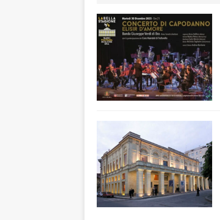
terra e la comun
[ 6 Agosto 2026 
rotonda: giovan
[ 6 Agosto 2026 
numero
ALTRE
[ 6 Agosto 2026 
ALTRE NOTIZI
[ 6 Agosto 2026 
«Nessun conflitto
[ 7 Agosto 2026 ]
Mariano Trisano