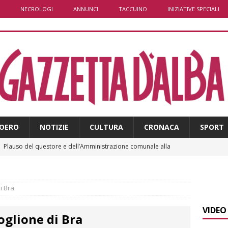
NECROLOGI
ANNUNCI
TACCUINO
INIZIATIVE SPECIALI
OERO
NOTIZIE
CULTURA
CRONACA
SPORT
]
Plauso del questore e dell’Amministrazione comunale alla
BRA
]
ITINERARI / Per i più piccoli: gnomi, boschi fatati e altalene
i Bra
LANGHE
VIDEO
oglione di Bra
]
Bra e Boschetto piangono Giuseppe Ambrogio, una vita tra la