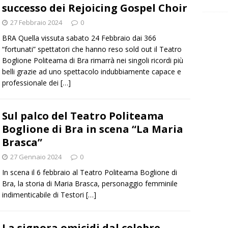
successo dei Rejoicing Gospel Choir
27 Febbraio 2024
0
BRA Quella vissuta sabato 24 Febbraio dai 366
“fortunati” spettatori che hanno reso sold out il Teatro
Boglione Politeama di Bra rimarrà nei singoli ricordi più
belli grazie ad uno spettacolo indubbiamente capace e
professionale dei
[…]
Sul palco del Teatro Politeama
Boglione di Bra in scena “La Maria
Brasca”
27 Gennaio 2024
0
In scena il 6 febbraio al Teatro Politeama Boglione di
Bra, la storia di Maria Brasca, personaggio femminile
indimenticabile di Testori
[…]
La signora omicidi dal celebre