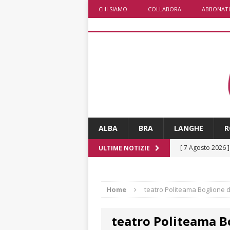
CHI SIAMO
COLLABORA
ABBONATI
ALBA
BRA
LANGHE
R
[ 7 Agosto 2026 
ULTIME NOTIZIE
Polizia Locale
[ 7 Agosto 2026 
Home
teatro Politeama Boglione d
d’artista giganti
teatro Politeama B
[ 6 Agosto 2026 