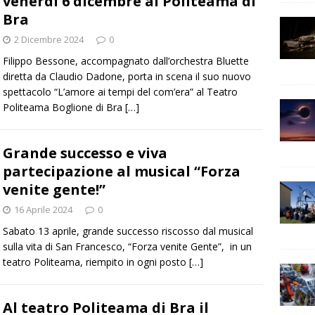
venerdì 6 dicembre al Politeama di
Bra
2 Dicembre 2024
0
Filippo Bessone, accompagnato dall’orchestra Bluette
diretta da Claudio Dadone, porta in scena il suo nuovo
spettacolo “L’amore ai tempi del com’era” al Teatro
Politeama Boglione di Bra
[…]
Grande successo e viva
partecipazione al musical “Forza
venite gente!”
16 Aprile 2024
0
Sabato 13 aprile, grande successo riscosso dal musical
sulla vita di San Francesco, “Forza venite Gente”, in un
teatro Politeama, riempito in ogni posto
[…]
Al teatro Politeama di Bra il