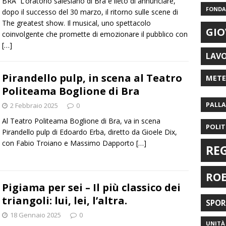
BRA L’oratorio salesiano di Bra è lieto di annunciare,
FONDAZ
dopo il successo del 30 marzo, il ritorno sulle scene di
The greatest show. Il musical, uno spettacolo
GIO
coinvolgente che promette di emozionare il pubblico con
[…]
LAV
Pirandello pulp, in scena al Teatro
MET
Politeama Boglione di Bra
PALL
2 Febbraio 2025
0
Al Teatro Politeama Boglione di Bra, va in scena
POLIT
Pirandello pulp di Edoardo Erba, diretto da Gioele Dix,
con Fabio Troiano e Massimo Dapporto
[…]
RE
RO
Pigiama per sei – Il più classico dei
triangoli: lui, lei, l’altra.
SPO
18 Gennaio 2025
0
UNITÀ 