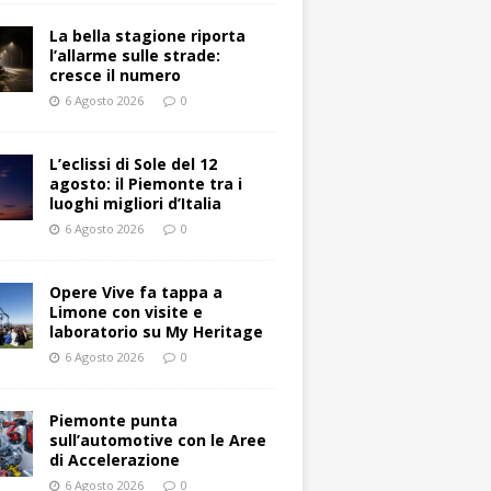
La bella stagione riporta
l’allarme sulle strade:
cresce il numero
6 Agosto 2026
0
L’eclissi di Sole del 12
agosto: il Piemonte tra i
luoghi migliori d’Italia
6 Agosto 2026
0
Opere Vive fa tappa a
Limone con visite e
laboratorio su My Heritage
6 Agosto 2026
0
Piemonte punta
sull’automotive con le Aree
di Accelerazione
6 Agosto 2026
0