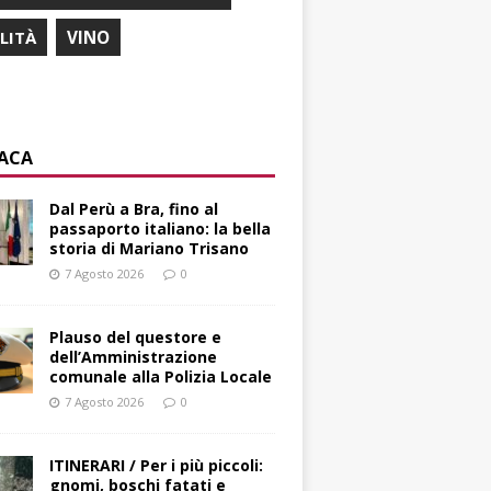
ILITÀ
VINO
ACA
​Dal Perù a Bra, fino al
passaporto italiano: la bella
storia di Mariano Trisano
7 Agosto 2026
0
Plauso del questore e
dell’Amministrazione
comunale alla Polizia Locale
7 Agosto 2026
0
ITINERARI / Per i più piccoli:
gnomi, boschi fatati e