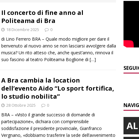
ità braidese
BRA
Il concerto di fine anno al
]
Vezza d’Alba, finisce con l’auto sullo spartitraffico della
Politeama di Bra
e in ospedale
CRONACA
18 Dicembre 2025
0
]
La bella stagione riporta l’allarme sulle strade: cresce il
di Lino Ferrero BRA – Quale modo migliore per dare il
 NOTIZIE
benvenuto al nuovo anno se non lasciarsi avvolgere dalla
musica? Un rito atteso che, anche quest’anno, rinnova il
]
Piemonte punta sull’automotive con le Aree di Accelerazione
suo fascino al teatro Politeama Boglione di
[…]
E
SEGUI
]
Dimissioni in Consiglio comunale ad Alba, Galeasso lascia:
A Bra cambia la location
dell’evento Aido “Lo sport fortifica,
 d’interessi»
ALBA
lo studio nobilita”
​Dal Perù a Bra, fino al passaporto italiano: la bella storia di
NAVIG
28 Ottobre 2025
0
BRA
BRA – «Visto il grande successo di domande di
partecipazione», dichiara con comprensibile
AL
soddisfazione il presidente provinciale, Gianfranco
Vergnano, «dobbiamo trasferire la sede dell’avvenimento