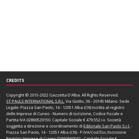
CREDITS
Copyright © 2015-2022 Gazzetta D'Alba. All Rights Reserved.
ST PAULS INTERNATIONAL S.R.L.
Via Giotto, 36 - 20145 Milano. Sede
Legale: Piazza San Paolo, 14 - 12051 Alba (CN) Iscritta al registro
delle Imprese di Cuneo - Numero di iscrizione, Codice Fiscale e
Partita IVA 02860520150. Capitale Sociale € 479.552 i.v. Società
soggetta a direzione e coordinamento di
Editoriale San Paolo
S.r.l.
-
Piazza San Paolo, 14 - 12051 Alba (CN) - P.IVA/Cod.fisc./Iscrizione
Registro Imprese di Cuneo 01660660042 - Capitale Sociale €