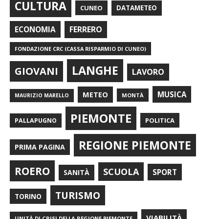
CULTURA
CUNEO
DATAMETEO
FERRERO
ECONOMIA
FONDAZIONE CRC (CASSA RISPARMIO DI CUNEO)
LANGHE
GIOVANI
LAVORO
METEO
MUSICA
MONTÀ
MAURIZIO MARELLO
PIEMONTE
POLITICA
PALLAPUGNO
REGIONE PIEMONTE
PRIMA PAGINA
ROERO
SCUOLA
SPORT
SANITÀ
TURISMO
TORINO
VIABILITÀ
UNITÀ DI CRISI DELLA REGIONE PIEMONTE