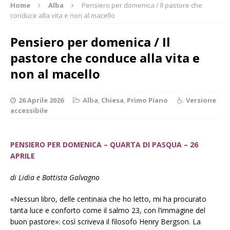
Home
Alba
Pensiero per domenica / Il pastore che
conduce alla vita e non al macello
Pensiero per domenica / Il
pastore che conduce alla vita e
non al macello
26 Aprile 2026
Alba
,
Chiesa
,
Primo Piano
Versione
accessibile
PENSIERO PER DOMENICA – QUARTA DI PASQUA – 26
APRILE
di Lidia e Battista Galvagno
«Nessun libro, delle centinaia che ho letto, mi ha procurato
tanta luce e conforto come il salmo 23, con l’immagine del
buon pastore»: così scriveva il filosofo Henry Bergson. La