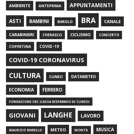
APPUNTAMENTI
AMBIENTE
ANTEPRIMA
BRA
ASTI
BAMBINI
CANALE
BAROLO
CARABINIERI
CICLISMO
CHERASCO
CONCERTO
COPERTINA
COVID-19
COVID-19 CORONAVIRUS
CULTURA
CUNEO
DATAMETEO
FERRERO
ECONOMIA
FONDAZIONE CRC (CASSA RISPARMIO DI CUNEO)
LANGHE
GIOVANI
LAVORO
METEO
MUSICA
MONTÀ
MAURIZIO MARELLO