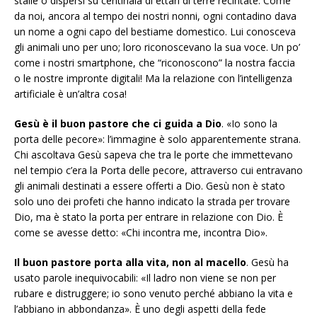
stalle o dispersi su centinaia di ettari di terre recintate. Come
da noi, ancora al tempo dei nostri nonni, ogni contadino dava
un nome a ogni capo del bestiame domestico. Lui conosceva
gli animali uno per uno; loro riconoscevano la sua voce. Un po’
come i nostri smartphone, che “riconoscono” la nostra faccia
o le nostre impronte digitali! Ma la relazione con l’intelligenza
artificiale è un’altra cosa!
Gesù è il buon pastore che ci guida a Dio
. «Io sono la
porta delle pecore»: l’immagine è solo apparentemente strana.
Chi ascoltava Gesù sapeva che tra le porte che immettevano
nel tempio c’era la Porta delle pecore, attraverso cui entravano
gli animali destinati a essere offerti a Dio. Gesù non è stato
solo uno dei profeti che hanno indicato la strada per trovare
Dio, ma è stato la porta per entrare in relazione con Dio. È
come se avesse detto: «Chi incontra me, incontra Dio».
Il buon pastore porta alla vita, non al macello
. Gesù ha
usato parole inequivocabili: «Il ladro non viene se non per
rubare e distruggere; io sono venuto perché abbiano la vita e
l’abbiano in abbondanza». È uno degli aspetti della fede