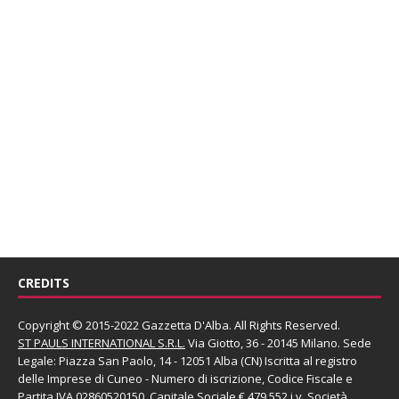
CREDITS
Copyright © 2015-2022 Gazzetta D'Alba. All Rights Reserved.
ST PAULS INTERNATIONAL S.R.L.
Via Giotto, 36 - 20145 Milano. Sede
Legale: Piazza San Paolo, 14 - 12051 Alba (CN) Iscritta al registro
delle Imprese di Cuneo - Numero di iscrizione, Codice Fiscale e
Partita IVA 02860520150. Capitale Sociale € 479.552 i.v. Società