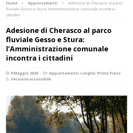
Home
Appuntamenti
Adesione di Cherasco al parco
fluviale Gesso e Stura: l’Amministrazione comunale incontra i
cittadini
Adesione di Cherasco al parco
fluviale Gesso e Stura:
l’Amministrazione comunale
incontra i cittadini
9 Maggio 2026
Appuntamenti
,
Langhe
,
Primo Piano
Versione accessibile