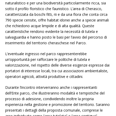
naturalistico e per una biodiversità particolarmente ricca, sia
sotto il profilo floristico che faunistico. L’area di Cherasco,
caratterizzata da boschi fitti, rii e da una flora che conta circa
790 specie censite, offre habitat idonei anche a specie animali
che richiedono acque limpide e di alta qualità. Queste
caratteristiche rendono evidente la necessità di tutela e
salvaguardia e hanno posto le basi per l’avvio del percorso di
inserimento del territorio cheraschese nel Parco.
L’eventuale ingresso nel parco rappresenterebbe
un’opportunità per rafforzare le politiche di tutela e
valorizzazione, nel rispetto delle diverse esigenze espresse dai
portatori di interesse locali, tra cui associazioni ambientaliste,
operatori agricoli, attività produttive e cittadini.
Durante l’incontro interverranno anche i rappresentanti
dell’Ente parco, che illustreranno modalità e tempistiche del
processo di adesione, condividendo inoltre la propria
esperienza nella gestione e promozione del territorio. Saranno
presentati i dettagli della proposta comunale, comprese le
aree individuate come “area tutelata” e “area contigua”,