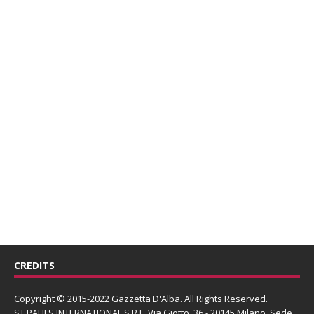
CREDITS
Copyright © 2015-2022 Gazzetta D'Alba. All Rights Reserved.
ST PAULS INTERNATIONAL S.R.L.
Via Giotto, 36 - 20145 Milano. Sede