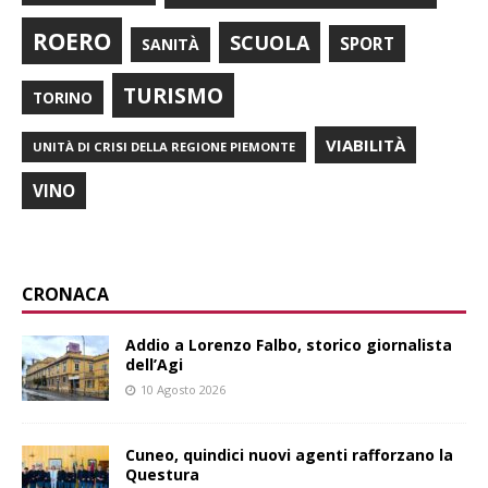
ROERO
SCUOLA
SPORT
SANITÀ
TURISMO
TORINO
VIABILITÀ
UNITÀ DI CRISI DELLA REGIONE PIEMONTE
VINO
CRONACA
Addio a Lorenzo Falbo, storico giornalista
dell’Agi
10 Agosto 2026
Cuneo, quindici nuovi agenti rafforzano la
Questura