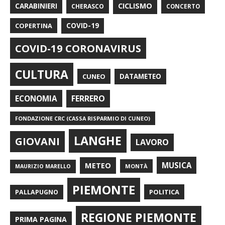
CARABINIERI
CICLISMO
CHERASCO
CONCERTO
COPERTINA
COVID-19
COVID-19 CORONAVIRUS
CULTURA
CUNEO
DATAMETEO
FERRERO
ECONOMIA
FONDAZIONE CRC (CASSA RISPARMIO DI CUNEO)
LANGHE
GIOVANI
LAVORO
METEO
MUSICA
MONTÀ
MAURIZIO MARELLO
PIEMONTE
POLITICA
PALLAPUGNO
REGIONE PIEMONTE
PRIMA PAGINA