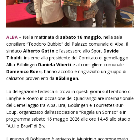
ALBA
– Nella mattinata di
sabato 16 maggio
, nella sala
consiliare “Teodoro Bubbio” del Palazzo comunale di Alba, il
sindaco
Alberto Gatto
e l’assessore allo Sport
Davide
Tibaldi
, insieme alla presidente del Comitato di gemellaggio
Alba-Böblingen
Daniela Viberti
e al consigliere comunale
Domenico Boeri
, hanno accolto e ringraziato un gruppo di
calciatori provenienti da
Böblingen
.
La delegazione tedesca si trova in questi giorni sul territorio di
Langhe e Roero in occasione del Quadrangolare internazionale
del Gemellaggio tra Alba, Bra, Böblingen e Tourrettes-sur-
Loup, organizzato dall’associazione “Regala un Sorriso” e in
programma sabato 16 maggio 2026 alle ore 14.45 allo stadio
“Attilio Bravi” di Bra.
Il gruppo di Böblingen è arrivato in Municipio accompagnato