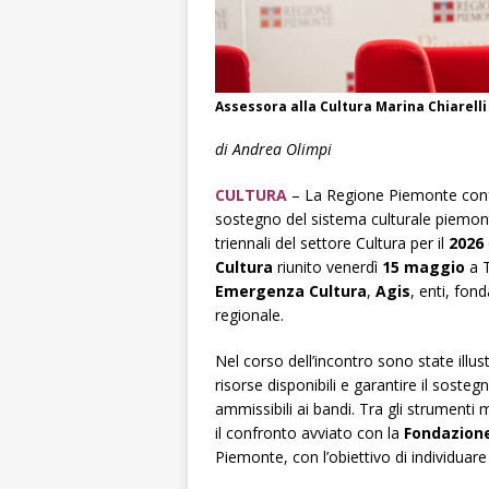
Assessora alla Cultura Marina Chiarel
di
Andrea Olimpi
CULTURA
– La Regione Piemonte confer
sostegno del sistema culturale piemont
triennali del settore Cultura per il
2026
Cultura
riunito venerdì
15 maggio
a T
Emergenza Cultura
,
Agis
, enti, fon
regionale.
Nel corso dell’incontro sono state illus
risorse disponibili e garantire il soste
ammissibili ai bandi. Tra gli strumenti 
il confronto avviato con la
Fondazion
Piemonte, con l’obiettivo di individuare