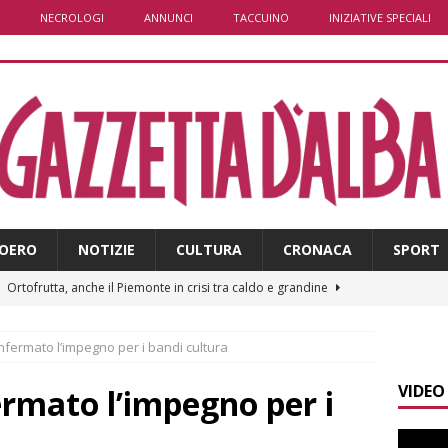
NECROLOGI
ANNUNCI
TACCUINO
INIZIATIVE SPECIALI
OERO
NOTIZIE
CULTURA
CRONACA
SPORT
]
Ortofrutta, anche il Piemonte in crisi tra caldo e grandine
fermato l’impegno per i bandi cultura
]
Aib Piemonte in Calabria: prosegue la missione contro gli
VIDEO
 NOTIZIE
rmato l’impegno per i
]
Sulla provinciale 661 tra Sanfrè e Bra nuova segnaletica per