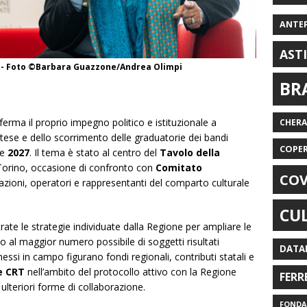
ANTE
AST
li - Foto ©Barbara Guazzone/Andrea Olimpi
BR
ma il proprio impegno politico e istituzionale a
CHER
ese e dello scorrimento delle graduatorie dei bandi
COPE
e
2027
. Il tema è stato al centro del
Tavolo della
orino, occasione di confronto con
Comitato
COV
dazioni, operatori e rappresentanti del comparto culturale
CU
trate le strategie individuate dalla Regione per ampliare le
gno al maggior numero possibile di soggetti risultati
DATA
messi in campo figurano fondi regionali, contributi statali e
e CRT
nell’ambito del protocollo attivo con la Regione
FERR
 ulteriori forme di collaborazione.
FONDAZ