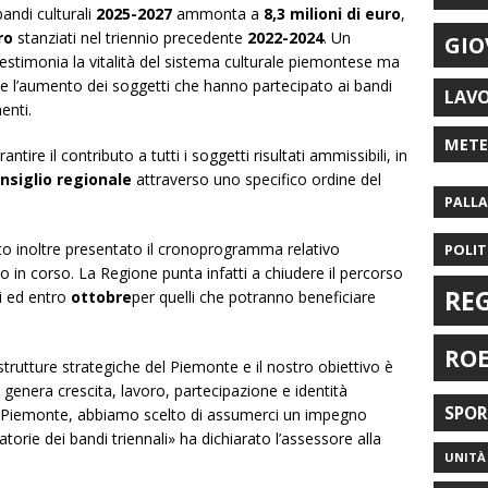
bandi culturali
2025-2027
ammonta a
8,3 milioni di euro
,
ro
stanziati nel triennio precedente
2022-2024
. Un
GIO
stimonia la vitalità del sistema culturale piemontese ma
e l’aumento dei soggetti che hanno partecipato ai bandi
LAV
enti.
MET
antire il contributo a tutti i soggetti risultati ammissibili, in
nsiglio regionale
attraverso uno specifico ordine del
PALL
to inoltre presentato il cronoprogramma relativo
POLIT
no in corso. La Regione punta infatti a chiudere il percorso
RE
ti ed entro
ottobre
per quelli che potranno beneficiare
RO
strutture strategiche del Piemonte e il nostro obiettivo è
genera crescita, lavoro, partecipazione e identità
SPO
e Piemonte, abbiamo scelto di assumerci un impegno
orie dei bandi triennali» ha dichiarato l’assessore alla
UNITÀ 