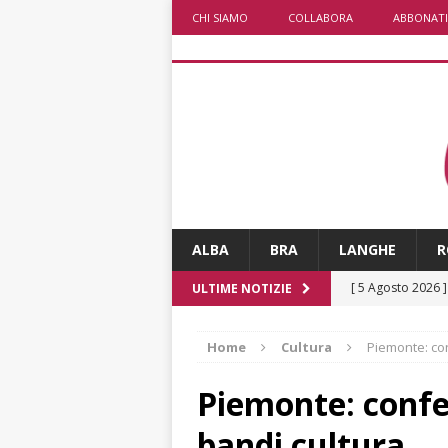
CHI SIAMO
COLLABORA
ABBONATI
ALBA
BRA
LANGHE
R
[ 5 Agosto 2026 
ULTIME NOTIZIE
ALTRE NOTIZIE
Home
Cultura
Piemonte: con
[ 5 Agosto 2026 
incendi
ALTRE
Piemonte: confe
[ 5 Agosto 2026 
bandi cultura