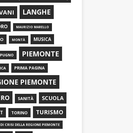
LANGHE
VANI
ORO
MAURIZIO MARELLO
EO
MUSICA
MONTÀ
PIEMONTE
APUGNO
PRIMA PAGINA
ICA
GIONE PIEMONTE
ERO
SCUOLA
SANITÀ
TURISMO
RT
TORINO
DI CRISI DELLA REGIONE PIEMONTE