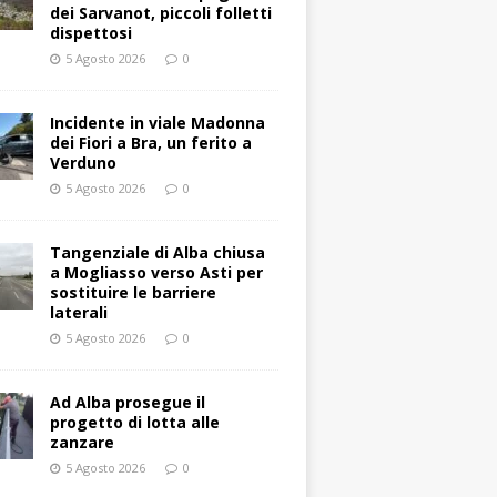
dei Sarvanot, piccoli folletti
dispettosi
5 Agosto 2026
0
Incidente in viale Madonna
dei Fiori a Bra, un ferito a
Verduno
5 Agosto 2026
0
Tangenziale di Alba chiusa
a Mogliasso verso Asti per
sostituire le barriere
laterali
5 Agosto 2026
0
Ad Alba prosegue il
progetto di lotta alle
zanzare
5 Agosto 2026
0