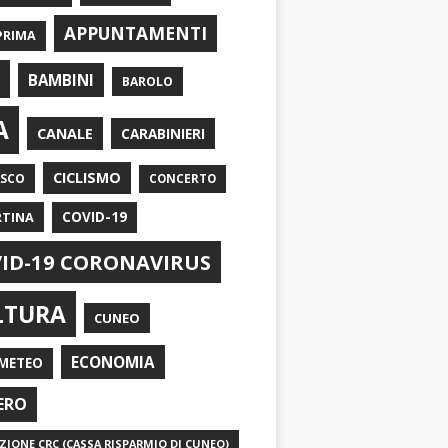
APPUNTAMENTI
PRIMA
I
BAMBINI
BAROLO
A
CANALE
CARABINIERI
CICLISMO
ASCO
CONCERTO
RTINA
COVID-19
ID-19 CORONAVIRUS
LTURA
CUNEO
ECONOMIA
METEO
ERO
IONE CRC (CASSA RISPARMIO DI CUNEO)