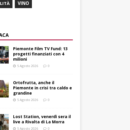
ILITÀ
VINO
ACA
Piemonte Film TV Fund: 13
progetti finanziati con 4
milioni
5 Agosto 2026
0
Ortofrutta, anche il
Piemonte in crisi tra caldo e
grandine
5 Agosto 2026
0
Lost Station, venerdì sera il
live a Rivalta di La Morra
5 Agosto 2026
0