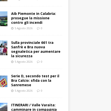
Aib Piemonte in Calabria:
prosegue la missione
contro gli incendi
5 Agosto 2026
0
Sulla provinciale 661 tra
Sanfrè e Bra nuova
segnaletica per aumentare
la sicurezza
5 Agosto 2026
0
Serie D, secondo test per il
Bra Calcio: sfida con la
Sanremese
5 Agosto 2026
0
ITINERARI / Valle Varaita:
camminare in compagnia