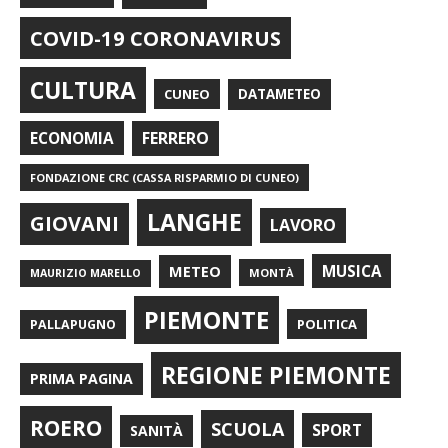
COVID-19 CORONAVIRUS
CULTURA
CUNEO
DATAMETEO
FERRERO
ECONOMIA
FONDAZIONE CRC (CASSA RISPARMIO DI CUNEO)
LANGHE
GIOVANI
LAVORO
METEO
MUSICA
MONTÀ
MAURIZIO MARELLO
PIEMONTE
POLITICA
PALLAPUGNO
REGIONE PIEMONTE
PRIMA PAGINA
ROERO
SCUOLA
SPORT
SANITÀ