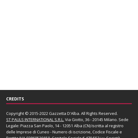
CREDITS
Copyright © 2015-2022 Gazzetta D'Alba. All Rights Reserved.
ST PAULS INTERNATIONAL S.R.L.
Via Giotto, 36 - 20145 Milano. Sede
Legale: Piazza San Paolo, 14 - 12051 Alba (CN) Iscritta al registro
delle Imprese di Cuneo - Numero di iscrizione, Codice Fiscale e
Partita IVA 02860520150. Capitale Sociale € 479.552 i.v. Società