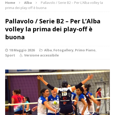
Home
Alba
Pallavolo / Serie B2 – Per L’Alba volley la
prima dei play-off è buona
Pallavolo / Serie B2 – Per L’Alba
volley la prima dei play-off è
buona
18 Maggio 2026
Alba
,
Fotogallery
,
Primo Piano
,
Sport
Versione accessibile