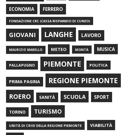
FERRERO
ECONOMIA
FONDAZIONE CRC (CASSA RISPARMIO DI CUNEO)
LANGHE
GIOVANI
LAVORO
METEO
MUSICA
MONTÀ
MAURIZIO MARELLO
PIEMONTE
POLITICA
PALLAPUGNO
REGIONE PIEMONTE
PRIMA PAGINA
ROERO
SCUOLA
SPORT
SANITÀ
TURISMO
TORINO
VIABILITÀ
UNITÀ DI CRISI DELLA REGIONE PIEMONTE