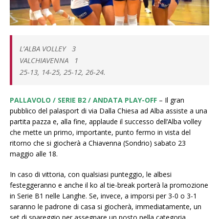
L’ALBA VOLLEY 3
VALCHIAVENNA 1
25-13, 14-25, 25-12, 26-24.
PALLAVOLO / SERIE B2 / ANDATA PLAY-OFF
– Il gran
pubblico del palasport di via Dalla Chiesa ad Alba assiste a una
partita pazza e, alla fine, applaude il successo dell’Alba volley
che mette un primo, importante, punto fermo in vista del
ritorno che si giocherà a Chiavenna (Sondrio) sabato 23
maggio alle 18.
In caso di vittoria, con qualsiasi punteggio, le albesi
festeggeranno e anche il ko al tie-break porterà la promozione
in Serie B1 nelle Langhe. Se, invece, a imporsi per 3-0 o 3-1
saranno le padrone di casa si giocherà, immediatamente, un
set di spareggio per assegnare un posto nella categoria