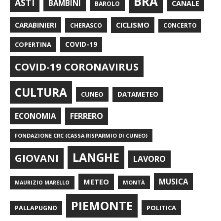
BRA
ASTI
BAMBINI
CANALE
BAROLO
CARABINIERI
CICLISMO
CHERASCO
CONCERTO
COPERTINA
COVID-19
COVID-19 CORONAVIRUS
CULTURA
CUNEO
DATAMETEO
FERRERO
ECONOMIA
FONDAZIONE CRC (CASSA RISPARMIO DI CUNEO)
LANGHE
GIOVANI
LAVORO
METEO
MUSICA
MONTÀ
MAURIZIO MARELLO
PIEMONTE
POLITICA
PALLAPUGNO