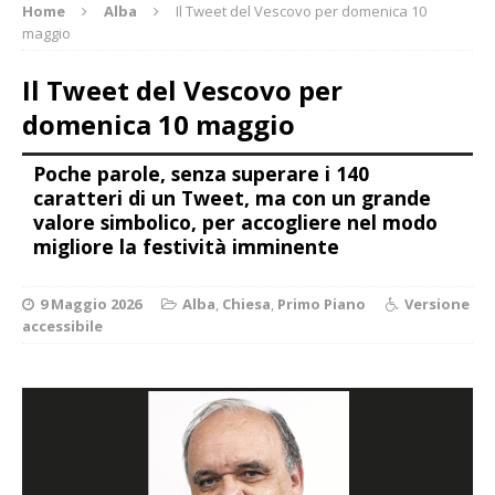
Home
Alba
Il Tweet del Vescovo per domenica 10
maggio
Il Tweet del Vescovo per
domenica 10 maggio
Poche parole, senza superare i 140
caratteri di un Tweet, ma con un grande
valore simbolico, per accogliere nel modo
migliore la festività imminente
9 Maggio 2026
Alba
,
Chiesa
,
Primo Piano
Versione
accessibile