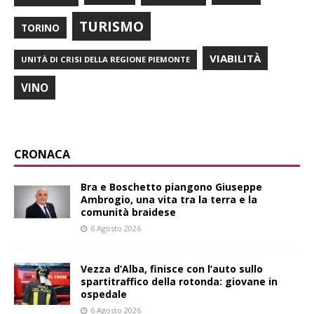
TURISMO
TORINO
VIABILITÀ
UNITÀ DI CRISI DELLA REGIONE PIEMONTE
VINO
CRONACA
Bra e Boschetto piangono Giuseppe
Ambrogio, una vita tra la terra e la
comunità braidese
6 Agosto 2026
Vezza d’Alba, finisce con l’auto sullo
spartitraffico della rotonda: giovane in
ospedale
6 Agosto 2026