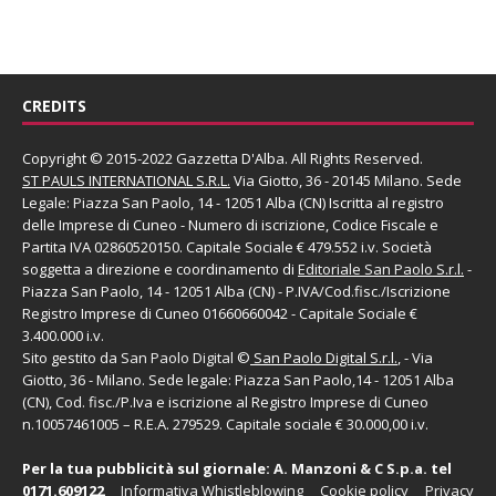
CREDITS
Copyright © 2015-2022 Gazzetta D'Alba. All Rights Reserved.
ST PAULS INTERNATIONAL S.R.L.
Via Giotto, 36 - 20145 Milano. Sede
Legale: Piazza San Paolo, 14 - 12051 Alba (CN) Iscritta al registro
delle Imprese di Cuneo - Numero di iscrizione, Codice Fiscale e
Partita IVA 02860520150. Capitale Sociale € 479.552 i.v. Società
soggetta a direzione e coordinamento di
Editoriale San Paolo
S.r.l.
-
Piazza San Paolo, 14 - 12051 Alba (CN) - P.IVA/Cod.fisc./Iscrizione
Registro Imprese di Cuneo 01660660042 - Capitale Sociale €
3.400.000 i.v.
Sito gestito da
San Paolo Digital
©
San Paolo Digital S.r.l.
, - Via
Giotto, 36 - Milano. Sede legale: Piazza San Paolo,14 - 12051 Alba
(CN), Cod. fisc./P.Iva e iscrizione al Registro Imprese di Cuneo
n.10057461005 – R.E.A. 279529. Capitale sociale € 30.000,00 i.v.
Per la tua pubblicità sul giornale:
A. Manzoni & C S.p.a.
tel
0171.609122
Informativa Whistleblowing
Cookie policy
Privacy