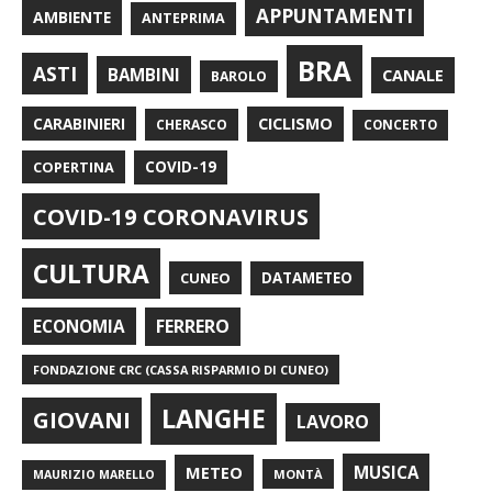
APPUNTAMENTI
AMBIENTE
ANTEPRIMA
BRA
ASTI
BAMBINI
CANALE
BAROLO
CARABINIERI
CICLISMO
CHERASCO
CONCERTO
COPERTINA
COVID-19
COVID-19 CORONAVIRUS
CULTURA
CUNEO
DATAMETEO
FERRERO
ECONOMIA
FONDAZIONE CRC (CASSA RISPARMIO DI CUNEO)
LANGHE
GIOVANI
LAVORO
METEO
MUSICA
MONTÀ
MAURIZIO MARELLO