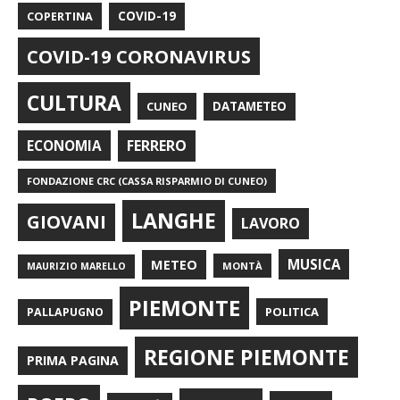
COPERTINA
COVID-19
COVID-19 CORONAVIRUS
CULTURA
CUNEO
DATAMETEO
FERRERO
ECONOMIA
FONDAZIONE CRC (CASSA RISPARMIO DI CUNEO)
LANGHE
GIOVANI
LAVORO
METEO
MUSICA
MONTÀ
MAURIZIO MARELLO
PIEMONTE
POLITICA
PALLAPUGNO
REGIONE PIEMONTE
PRIMA PAGINA