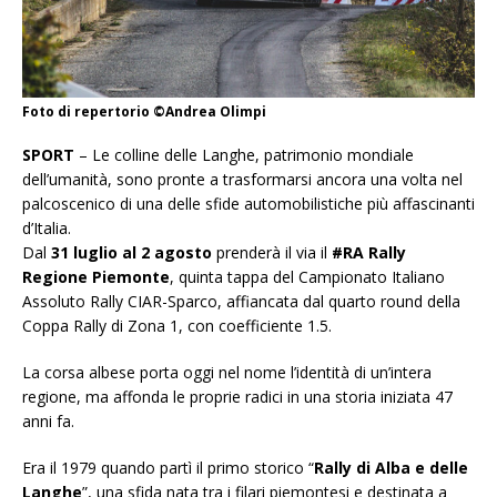
Foto di repertorio ©Andrea Olimpi
SPORT
– Le colline delle Langhe, patrimonio mondiale
dell’umanità, sono pronte a trasformarsi ancora una volta nel
palcoscenico di una delle sfide automobilistiche più affascinanti
d’Italia.
Dal
31 luglio al 2 agosto
prenderà il via il
#RA Rally
Regione Piemonte
, quinta tappa del Campionato Italiano
Assoluto Rally CIAR-Sparco, affiancata dal quarto round della
Coppa Rally di Zona 1, con coefficiente 1.5.
La corsa albese porta oggi nel nome l’identità di un’intera
regione, ma affonda le proprie radici in una storia iniziata 47
anni fa.
Era il 1979 quando partì il primo storico “
Rally di Alba e delle
Langhe
”, una sfida nata tra i filari piemontesi e destinata a