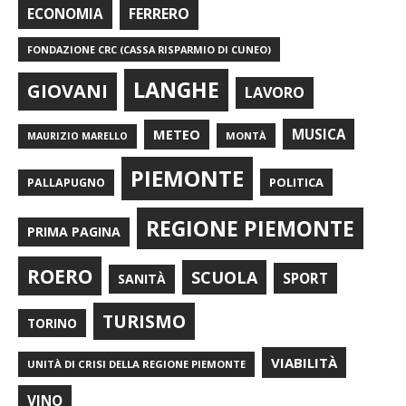
FERRERO
ECONOMIA
FONDAZIONE CRC (CASSA RISPARMIO DI CUNEO)
LANGHE
GIOVANI
LAVORO
METEO
MUSICA
MONTÀ
MAURIZIO MARELLO
PIEMONTE
POLITICA
PALLAPUGNO
REGIONE PIEMONTE
PRIMA PAGINA
ROERO
SCUOLA
SPORT
SANITÀ
TURISMO
TORINO
VIABILITÀ
UNITÀ DI CRISI DELLA REGIONE PIEMONTE
VINO