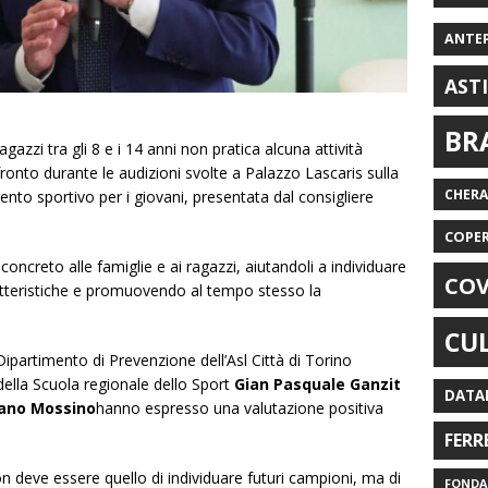
ANTE
AST
BR
gazzi tra gli 8 e i 14 anni non pratica alcuna attività
ronto durante le audizioni svolte a Palazzo Lascaris sulla
CHER
ento sportivo per i giovani, presentata dal consigliere
COPE
concreto alle famiglie e ai ragazzi, aiutandoli a individuare
COV
aratteristiche e promuovendo al tempo stesso la
CU
 Dipartimento di Prevenzione dell’Asl Città di Torino
o della Scuola regionale dello Sport
Gian Pasquale Ganzit
DATA
ano Mossino
hanno espresso una valutazione positiva
FERR
non deve essere quello di individuare futuri campioni, ma di
FONDAZ