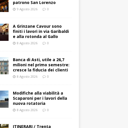
patrono San Lorenzo
9 Agosto 2026
0
A Grinzane Cavour sono
finiti i lavori in via Garibaldi
e alla rotonda al Gallo
8 Agosto 2026
0
Banca di Asti, utile a 26,7
milioni nel primo semestre:
cresce la fiducia dei clienti
8 Agosto 2026
0
Modifiche alla viabilità a
Scaparoni per i lavori della
nuova rotatoria
8 Agosto 2026
0
ITINERARI / Trenta