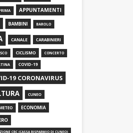
APPUNTAMENTI
PRIMA
I
BAMBINI
BAROLO
A
CANALE
CARABINIERI
CICLISMO
ASCO
CONCERTO
RTINA
COVID-19
ID-19 CORONAVIRUS
LTURA
CUNEO
ECONOMIA
METEO
ERO
IONE CRC (CASSA RISPARMIO DI CUNEO)