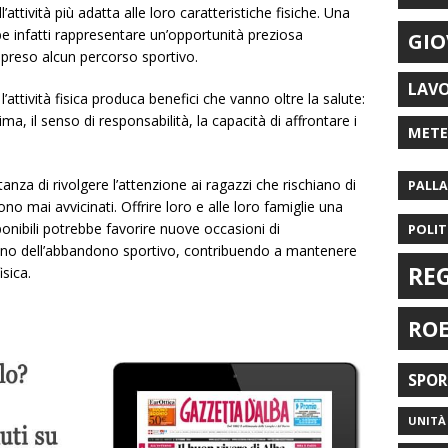
attività più adatta alle loro caratteristiche fisiche. Una
be infatti rappresentare un’opportunità preziosa
GIO
apreso alcun percorso sportivo.
LAV
attività fisica produca benefici che vanno oltre la salute:
ima, il senso di responsabilità, la capacità di affrontare i
MET
anza di rivolgere l’attenzione ai ragazzi che rischiano di
PALL
o mai avvicinati. Offrire loro e alle loro famiglie una
ponibili potrebbe favorire nuove occasioni di
POLIT
eno dell’abbandono sportivo, contribuendo a mantenere
RE
isica.
RO
SPO
UNITÀ 