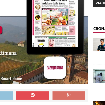
VIAB
CRON