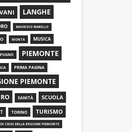
LANGHE
VANI
ORO
MAURIZIO MARELLO
EO
MUSICA
MONTÀ
PIEMONTE
APUGNO
PRIMA PAGINA
ICA
GIONE PIEMONTE
ERO
SCUOLA
SANITÀ
TURISMO
RT
TORINO
DI CRISI DELLA REGIONE PIEMONTE