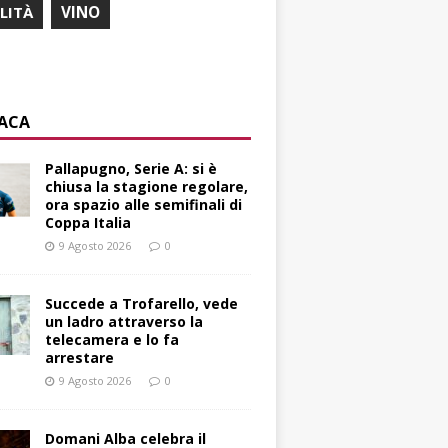
ILITÀ
VINO
ACA
Pallapugno, Serie A: si è
chiusa la stagione regolare,
ora spazio alle semifinali di
Coppa Italia
9 Agosto 2026
0
Succede a Trofarello, vede
un ladro attraverso la
telecamera e lo fa
arrestare
9 Agosto 2026
0
Domani Alba celebra il