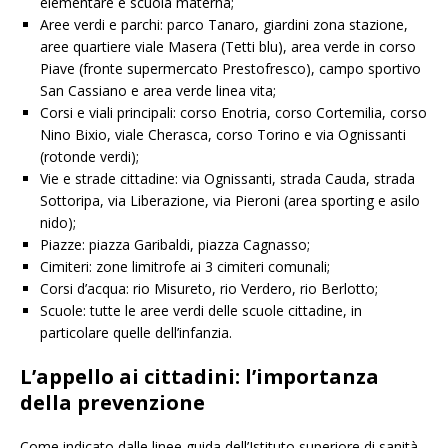
elementare e scuola materna;
Aree verdi e parchi: parco Tanaro, giardini zona stazione,
aree quartiere viale Masera (Tetti blu), area verde in corso
Piave (fronte supermercato Prestofresco), campo sportivo
San Cassiano e area verde linea vita;
Corsi e viali principali: corso Enotria, corso Cortemilia, corso
Nino Bixio, viale Cherasca, corso Torino e via Ognissanti
(rotonde verdi);
Vie e strade cittadine: via Ognissanti, strada Cauda, strada
Sottoripa, via Liberazione, via Pieroni (area sporting e asilo
nido);
Piazze: piazza Garibaldi, piazza Cagnasso;
Cimiteri: zone limitrofe ai 3 cimiteri comunali;
Corsi d’acqua: rio Misureto, rio Verdero, rio Berlotto;
Scuole: tutte le aree verdi delle scuole cittadine, in
particolare quelle dell’infanzia.
L’appello ai cittadini: l’importanza
della prevenzione
Come indicato dalle linee guida dell’Istituto superiore di sanità