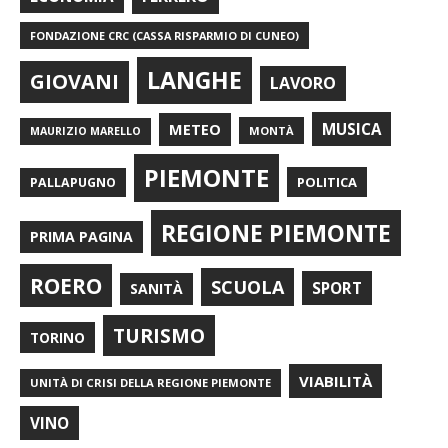
FONDAZIONE CRC (CASSA RISPARMIO DI CUNEO)
LANGHE
GIOVANI
LAVORO
METEO
MUSICA
MONTÀ
MAURIZIO MARELLO
PIEMONTE
POLITICA
PALLAPUGNO
REGIONE PIEMONTE
PRIMA PAGINA
ROERO
SCUOLA
SPORT
SANITÀ
TURISMO
TORINO
VIABILITÀ
UNITÀ DI CRISI DELLA REGIONE PIEMONTE
VINO