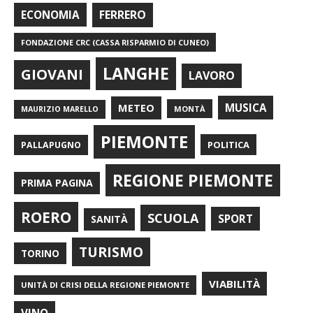
FERRERO
ECONOMIA
FONDAZIONE CRC (CASSA RISPARMIO DI CUNEO)
LANGHE
GIOVANI
LAVORO
METEO
MUSICA
MONTÀ
MAURIZIO MARELLO
PIEMONTE
POLITICA
PALLAPUGNO
REGIONE PIEMONTE
PRIMA PAGINA
ROERO
SCUOLA
SPORT
SANITÀ
TURISMO
TORINO
VIABILITÀ
UNITÀ DI CRISI DELLA REGIONE PIEMONTE