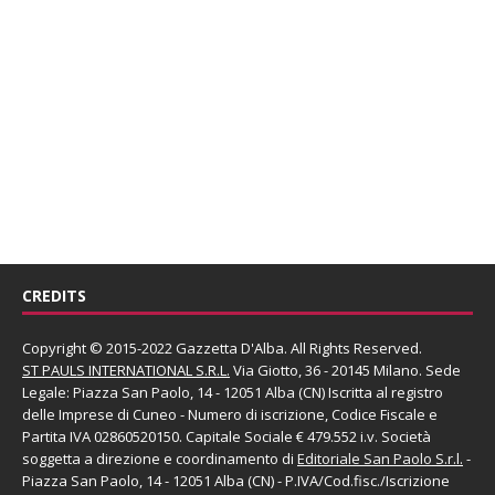
CREDITS
Copyright © 2015-2022 Gazzetta D'Alba. All Rights Reserved.
ST PAULS INTERNATIONAL S.R.L.
Via Giotto, 36 - 20145 Milano. Sede
Legale: Piazza San Paolo, 14 - 12051 Alba (CN) Iscritta al registro
delle Imprese di Cuneo - Numero di iscrizione, Codice Fiscale e
Partita IVA 02860520150. Capitale Sociale € 479.552 i.v. Società
soggetta a direzione e coordinamento di
Editoriale San Paolo
S.r.l.
-
Piazza San Paolo, 14 - 12051 Alba (CN) - P.IVA/Cod.fisc./Iscrizione