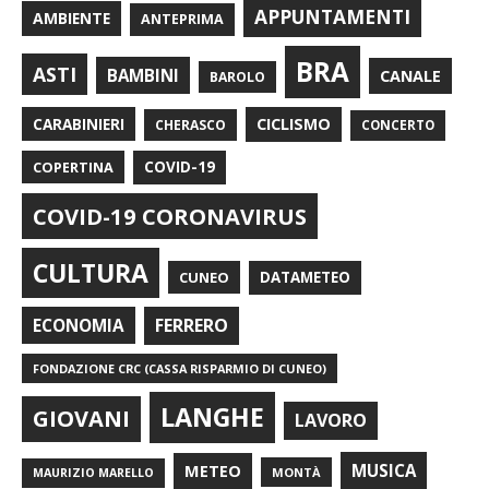
APPUNTAMENTI
AMBIENTE
ANTEPRIMA
BRA
ASTI
BAMBINI
CANALE
BAROLO
CARABINIERI
CICLISMO
CHERASCO
CONCERTO
COPERTINA
COVID-19
COVID-19 CORONAVIRUS
CULTURA
CUNEO
DATAMETEO
FERRERO
ECONOMIA
FONDAZIONE CRC (CASSA RISPARMIO DI CUNEO)
LANGHE
GIOVANI
LAVORO
METEO
MUSICA
MONTÀ
MAURIZIO MARELLO