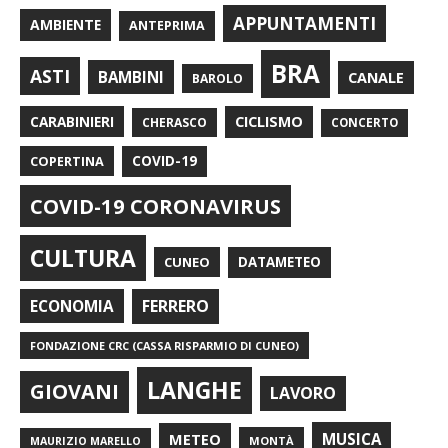
APPUNTAMENTI
AMBIENTE
ANTEPRIMA
BRA
ASTI
BAMBINI
CANALE
BAROLO
CARABINIERI
CICLISMO
CHERASCO
CONCERTO
COPERTINA
COVID-19
COVID-19 CORONAVIRUS
CULTURA
CUNEO
DATAMETEO
FERRERO
ECONOMIA
FONDAZIONE CRC (CASSA RISPARMIO DI CUNEO)
LANGHE
GIOVANI
LAVORO
METEO
MUSICA
MONTÀ
MAURIZIO MARELLO