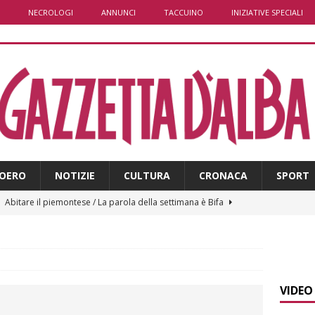
NECROLOGI
ANNUNCI
TACCUINO
INIZIATIVE SPECIALI
OERO
NOTIZIE
CULTURA
CRONACA
SPORT
]
Abitare il piemontese / La parola della settimana è Bifa
]
Alba: lunedì 10 agosto tornano le “Notti del vino”
ALBA
]
Dal 13 al 16 agosto a Priocca c’è la Sagra della costata di
VIDEO
PIANO