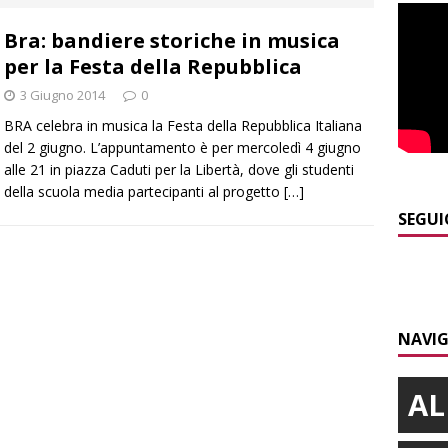
]
Piemonte e carabinieri forestali, rinnovata l’intesa anti incendi
Bra: bandiere storiche in musica
E
per la Festa della Repubblica
]
Controlli straordinari ad Asti: oltre 150 persone identificate
3 Giugno 2014
0
BRA celebra in musica la Festa della Repubblica Italiana
]
Fondazione CRC, oltre 2,15 milioni per 41 progetti green
del 2 giugno. L’appuntamento è per mercoledì 4 giugno
alle 21 in piazza Caduti per la Libertà, dove gli studenti
della scuola media partecipanti al progetto
[…]
]
Siccità in Piemonte, parte la richiesta di calamità naturale
SEGUI
]
Maltempo a Monticello d’Alba: crolla un palo dell’illuminazione
PRIMO PIANO
NAVIG
AL