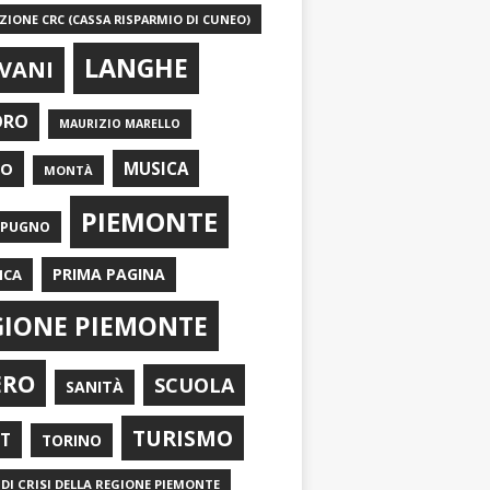
IONE CRC (CASSA RISPARMIO DI CUNEO)
LANGHE
VANI
ORO
MAURIZIO MARELLO
EO
MUSICA
MONTÀ
PIEMONTE
APUGNO
PRIMA PAGINA
ICA
GIONE PIEMONTE
ERO
SCUOLA
SANITÀ
TURISMO
RT
TORINO
DI CRISI DELLA REGIONE PIEMONTE