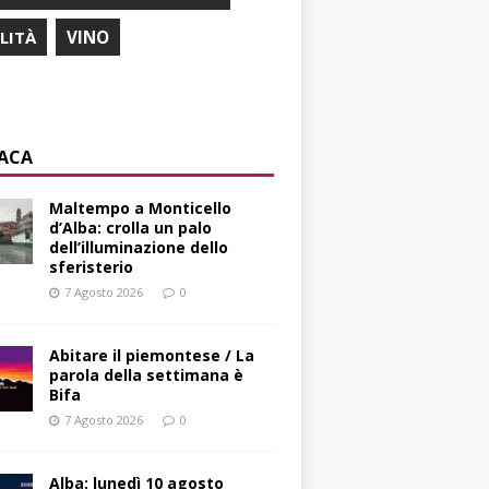
ILITÀ
VINO
ACA
Maltempo a Monticello
d’Alba: crolla un palo
dell’illuminazione dello
sferisterio
7 Agosto 2026
0
Abitare il piemontese / La
parola della settimana è
Bifa
7 Agosto 2026
0
Alba: lunedì 10 agosto