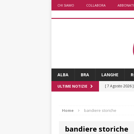
CHI SIAMO
COLLABORA
ABBONATI
ALBA
BRA
LANGHE
R
[ 7 Agosto 2026 
ULTIME NOTIZIE
CULTURA
[ 7 Agosto 2026 
Home
bandiere storiche
[ 7 Agosto 2026 
bandiere storiche
vitello
PRIMO 