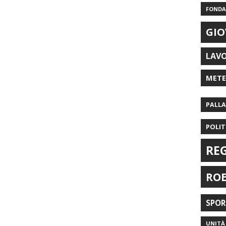
FONDAZ
GIO
LAV
MET
PALL
POLIT
RE
RO
SPO
UNITÀ 