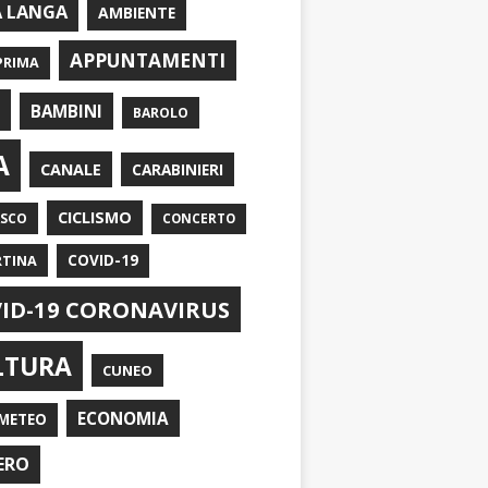
A LANGA
AMBIENTE
APPUNTAMENTI
PRIMA
I
BAMBINI
BAROLO
A
CANALE
CARABINIERI
CICLISMO
ASCO
CONCERTO
RTINA
COVID-19
ID-19 CORONAVIRUS
LTURA
CUNEO
ECONOMIA
METEO
ERO