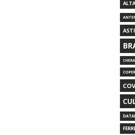
ALT
ANTE
AST
BR
CHER
COPE
COV
CU
DATA
FERR