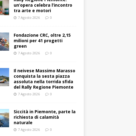
un’opera celebra l’incontro
tra arte e motori
7 Agosto 2026
0
Fondazione CRC, oltre 2,15
milioni per 41 progetti
green
7 Agosto 2026
0
Il neivese Massimo Marasso
conquista la sesta piazza
assoluta nella torrida sfida
del Rally Regione Piemonte
7 Agosto 2026
0
Siccità in Piemonte, parte la
richiesta di calamità
naturale
7 Agosto 2026
0