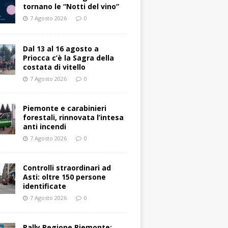
tornano le “Notti del vino”
7 Agosto 2026
0
Dal 13 al 16 agosto a
Priocca c’è la Sagra della
costata di vitello
7 Agosto 2026
0
Piemonte e carabinieri
forestali, rinnovata l’intesa
anti incendi
7 Agosto 2026
0
Controlli straordinari ad
Asti: oltre 150 persone
identificate
7 Agosto 2026
0
Rally Regione Piemonte: