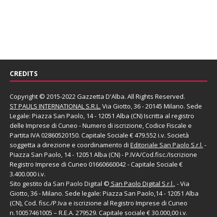
CREDITS
Copyright © 2015-2022 Gazzetta D'Alba. All Rights Reserved.
ST PAULS INTERNATIONAL S.R.L.
Via Giotto, 36 - 20145 Milano. Sede
Legale: Piazza San Paolo, 14 - 12051 Alba (CN) Iscritta al registro
delle Imprese di Cuneo - Numero di iscrizione, Codice Fiscale e
Partita IVA 02860520150. Capitale Sociale € 479.552 i.v. Società
soggetta a direzione e coordinamento di
Editoriale San Paolo
S.r.l.
-
Piazza San Paolo, 14 - 12051 Alba (CN) - P.IVA/Cod.fisc./Iscrizione
Registro Imprese di Cuneo 01660660042 - Capitale Sociale €
3.400.000 i.v.
Sito gestito da
San Paolo Digital
©
San Paolo Digital S.r.l.
, - Via
Giotto, 36 - Milano. Sede legale: Piazza San Paolo,14 - 12051 Alba
(CN), Cod. fisc./P.Iva e iscrizione al Registro Imprese di Cuneo
n.10057461005 – R.E.A. 279529. Capitale sociale € 30.000,00 i.v.