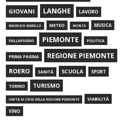
LANGHE
GIOVANI
LAVORO
METEO
MUSICA
MONTÀ
MAURIZIO MARELLO
PIEMONTE
POLITICA
PALLAPUGNO
REGIONE PIEMONTE
PRIMA PAGINA
ROERO
SCUOLA
SPORT
SANITÀ
TURISMO
TORINO
VIABILITÀ
UNITÀ DI CRISI DELLA REGIONE PIEMONTE
VINO