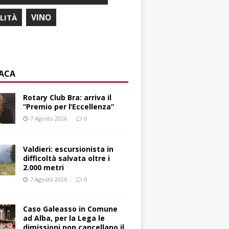
ILITÀ
VINO
ACA
Rotary Club Bra: arriva il
“Premio per l’Eccellenza”
7 Agosto 2026
0
Valdieri: escursionista in
difficoltà salvata oltre i
2.000 metri
7 Agosto 2026
0
Caso Galeasso in Comune
ad Alba, per la Lega le
dimissioni non cancellano il