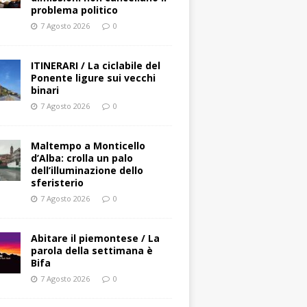
problema politico
7 Agosto 2026
0
ITINERARI / La ciclabile del
Ponente ligure sui vecchi
binari
7 Agosto 2026
0
Maltempo a Monticello
d’Alba: crolla un palo
dell’illuminazione dello
sferisterio
7 Agosto 2026
0
Abitare il piemontese / La
parola della settimana è
Bifa
7 Agosto 2026
0