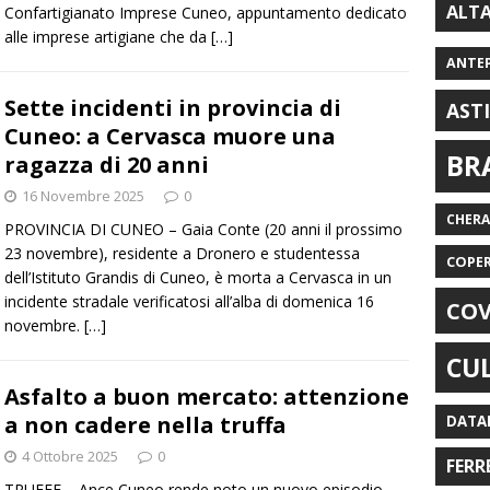
ALT
Confartigianato Imprese Cuneo, appuntamento dedicato
alle imprese artigiane che da
[…]
ANTE
Sette incidenti in provincia di
AST
Cuneo: a Cervasca muore una
BR
ragazza di 20 anni
16 Novembre 2025
0
CHER
PROVINCIA DI CUNEO – Gaia Conte (20 anni il prossimo
23 novembre), residente a Dronero e studentessa
COPE
dell’Istituto Grandis di Cuneo, è morta a Cervasca in un
incidente stradale verificatosi all’alba di domenica 16
COV
novembre.
[…]
CU
Asfalto a buon mercato: attenzione
a non cadere nella truffa
DATA
4 Ottobre 2025
0
FERR
TRUFFE – Ance Cuneo rende noto un nuovo episodio