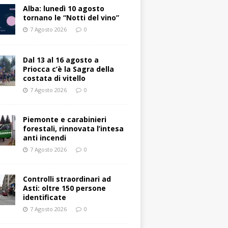
Alba: lunedì 10 agosto
tornano le “Notti del vino”
7 Agosto 2026
0
Dal 13 al 16 agosto a
Priocca c’è la Sagra della
costata di vitello
7 Agosto 2026
0
Piemonte e carabinieri
forestali, rinnovata l’intesa
anti incendi
7 Agosto 2026
0
Controlli straordinari ad
Asti: oltre 150 persone
identificate
7 Agosto 2026
0