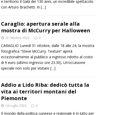
e territorio Il Galà dei 130 anni, un incredibile spettacolo
con Arturo Brachetti. In
[…]
Caraglio: apertura serale alla
mostra di McCurry per Halloween
25 Ottobre 2022
0
CARAGLIO Lunedì 31 ottobre, dalle 18 alle 24, la mostra
fotografica “Steve McCurry. Texture” aprirà
eccezionalmente al pubblico a ingresso ridotto al costo
di 9 euro (ultimo ingresso ore 23.30). Un’occasione
speciale non solo per visitare
[…]
Addio a Lido Riba: dedicò tutta la
vita ai territori montani del
Piemonte
14 Luglio 2022
0
Il mondo della politica cuneese e regionale è in lutto per