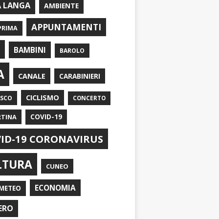
A LANGA
AMBIENTE
APPUNTAMENTI
PRIMA
I
BAMBINI
BAROLO
A
CANALE
CARABINIERI
CICLISMO
ASCO
CONCERTO
RTINA
COVID-19
ID-19 CORONAVIRUS
LTURA
CUNEO
ECONOMIA
METEO
ERO