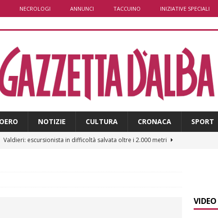
NECROLOGI
ANNUNCI
TACCUINO
INIZIATIVE SPECIALI
OERO
NOTIZIE
CULTURA
CRONACA
SPORT
]
Valdieri: escursionista in difficoltà salvata oltre i 2.000 metri
]
Caso Galeasso in Comune ad Alba, per la Lega le dimissioni
l problema politico
ALBA
VIDEO
]
ITINERARI / La ciclabile del Ponente ligure sui vecchi binari