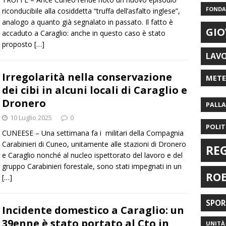
FONDAZ
riconducibile alla cosiddetta “truffa dell’asfalto inglese”,
analogo a quanto già segnalato in passato. Il fatto è
GIO
accaduto a Caraglio: anche in questo caso è stato
proposto
[…]
LAV
Irregolarità nella conservazione
MET
dei cibi in alcuni locali di Caraglio e
Dronero
PALL
10 Luglio 2025
0
POLIT
CUNEESE – Una settimana fa i militari della Compagnia
Carabinieri di Cuneo, unitamente alle stazioni di Dronero
RE
e Caraglio nonché al nucleo ispettorato del lavoro e del
gruppo Carabinieri forestale, sono stati impegnati in un
RO
[…]
SPO
Incidente domestico a Caraglio: un
39enne è stato portato al Cto in
UNITÀ 