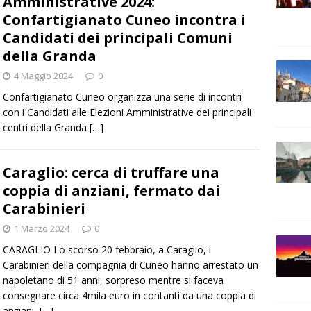
Amministrative 2024:
Confartigianato Cuneo incontra i
Candidati dei principali Comuni
della Granda
4 Maggio 2024
0
Confartigianato Cuneo organizza una serie di incontri
con i Candidati alle Elezioni Amministrative dei principali
centri della Granda
[…]
Caraglio: cerca di truffare una
coppia di anziani, fermato dai
Carabinieri
1 Marzo 2024
0
CARAGLIO Lo scorso 20 febbraio, a Caraglio, i
Carabinieri della compagnia di Cuneo hanno arrestato un
napoletano di 51 anni, sorpreso mentre si faceva
consegnare circa 4mila euro in contanti da una coppia di
anziani,
[…]