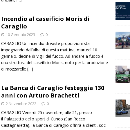
Incendio al caseificio Moris di
Caraglio
10 Gennaio 2023
0
CARAGLIO Un incendio di vaste proporzioni sta
impegnando dall’alba di questa mattina, martedì 10
gennaio, decine di Vigili del fuoco. Ad andare a fuoco è
una struttura del caseificio Moris, noto per la produzione
di mozzarelle
[…]
La Banca di Caraglio festeggia 130
anni con Arturo Brachetti
2 Novembre 2022
0
CARAGLIO Venerdì 25 novembre, alle 21, presso
il Palazzetto dello sport di Cuneo (San Rocco
Castagnaretta), la Banca di Caraglio offrirà a clienti, soci