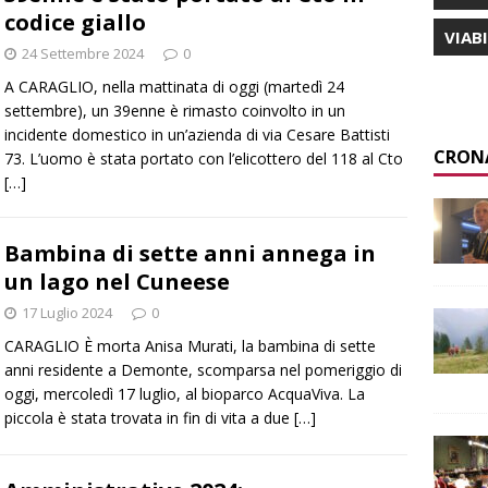
codice giallo
VIAB
24 Settembre 2024
0
A CARAGLIO, nella mattinata di oggi (martedì 24
settembre), un 39enne è rimasto coinvolto in un
incidente domestico in un’azienda di via Cesare Battisti
CRON
73. L’uomo è stata portato con l’elicottero del 118 al Cto
[…]
Bambina di sette anni annega in
un lago nel Cuneese
17 Luglio 2024
0
CARAGLIO È morta Anisa Murati, la bambina di sette
anni residente a Demonte, scomparsa nel pomeriggio di
oggi, mercoledì 17 luglio, al bioparco AcquaViva. La
piccola è stata trovata in fin di vita a due
[…]