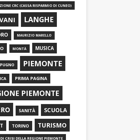
IONE CRC (CASSA RISPARMIO DI CUNEO)
LANGHE
VANI
ORO
MAURIZIO MARELLO
EO
MUSICA
MONTÀ
PIEMONTE
APUGNO
PRIMA PAGINA
ICA
GIONE PIEMONTE
ERO
SCUOLA
SANITÀ
TURISMO
RT
TORINO
DI CRISI DELLA REGIONE PIEMONTE