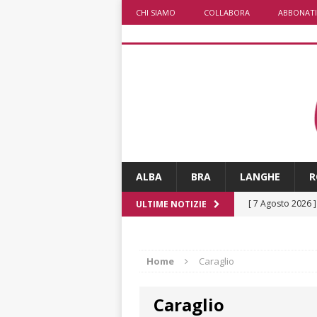
CHI SIAMO
COLLABORA
ABBONATI
ALBA
BRA
LANGHE
R
[ 7 Agosto 2026 
ULTIME NOTIZIE
CRONACA
[ 7 Agosto 2026 
Home
Caraglio
non cancellano i
Caraglio
[ 7 Agosto 2026 