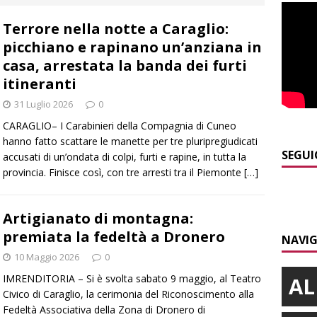
Terrore nella notte a Caraglio:
]
Maltempo a Monticello d’Alba: crolla un palo dell’illuminazione
picchiano e rapinano un’anziana in
PRIMO PIANO
casa, arrestata la banda dei furti
]
Abitare il piemontese / La parola della settimana è Bifa
itineranti
31 Luglio 2026
0
CARAGLIO– I Carabinieri della Compagnia di Cuneo
]
Alba: lunedì 10 agosto tornano le “Notti del vino”
ALBA
hanno fatto scattare le manette per tre pluripregiudicati
]
Dal 13 al 16 agosto a Priocca c’è la Sagra della costata di
SEGUI
accusati di un’ondata di colpi, furti e rapine, in tutta la
provincia. Finisce così, con tre arresti tra il Piemonte
[…]
PIANO
]
Rotary Club Bra: arriva il “Premio per l’Eccellenza”
BRA
Artigianato di montagna:
premiata la fedeltà a Dronero
NAVIG
10 Maggio 2026
0
IMRENDITORIA – Si è svolta sabato 9 maggio, al Teatro
AL
Civico di Caraglio, la cerimonia del Riconoscimento alla
Fedeltà Associativa della Zona di Dronero di