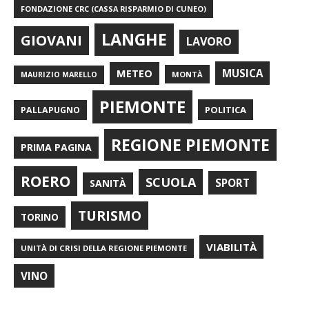
FONDAZIONE CRC (CASSA RISPARMIO DI CUNEO)
LANGHE
GIOVANI
LAVORO
METEO
MUSICA
MONTÀ
MAURIZIO MARELLO
PIEMONTE
POLITICA
PALLAPUGNO
REGIONE PIEMONTE
PRIMA PAGINA
ROERO
SCUOLA
SPORT
SANITÀ
TURISMO
TORINO
VIABILITÀ
UNITÀ DI CRISI DELLA REGIONE PIEMONTE
VINO