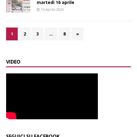
martedì 16 aprile
16 Aprile 2024
1
2
3
…
8
»
VIDEO
SEGUICI SU FACEBOOK