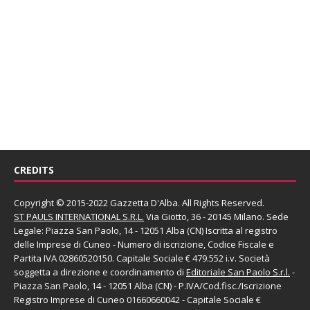
CREDITS
Copyright © 2015-2022 Gazzetta D'Alba. All Rights Reserved.
ST PAULS INTERNATIONAL S.R.L.
Via Giotto, 36 - 20145 Milano. Sede
Legale: Piazza San Paolo, 14 - 12051 Alba (CN) Iscritta al registro
delle Imprese di Cuneo - Numero di iscrizione, Codice Fiscale e
Partita IVA 02860520150. Capitale Sociale € 479.552 i.v. Società
soggetta a direzione e coordinamento di
Editoriale San Paolo
S.r.l.
-
Piazza San Paolo, 14 - 12051 Alba (CN) - P.IVA/Cod.fisc./Iscrizione
Registro Imprese di Cuneo 01660660042 - Capitale Sociale €