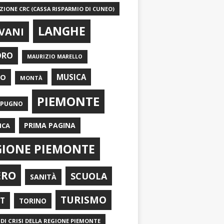
IONE CRC (CASSA RISPARMIO DI CUNEO)
LANGHE
VANI
ORO
MAURIZIO MARELLO
EO
MUSICA
MONTÀ
PIEMONTE
APUGNO
PRIMA PAGINA
ICA
GIONE PIEMONTE
ERO
SCUOLA
SANITÀ
TURISMO
RT
TORINO
DI CRISI DELLA REGIONE PIEMONTE