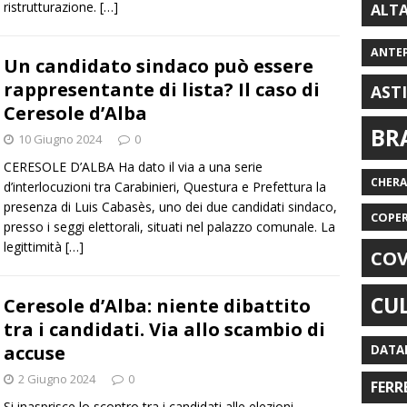
ristrutturazione.
[…]
ALT
ANTE
Un candidato sindaco può essere
rappresentante di lista? Il caso di
AST
Ceresole d’Alba
BR
10 Giugno 2024
0
CERESOLE D’ALBA Ha dato il via a una serie
CHER
d’interlocuzioni tra Carabinieri, Questura e Prefettura la
presenza di Luis Cabasès, uno dei due candidati sindaco,
COPE
presso i seggi elettorali, situati nel palazzo comunale. La
legittimità
[…]
COV
CU
Ceresole d’Alba: niente dibattito
tra i candidati. Via allo scambio di
accuse
DATA
2 Giugno 2024
0
FERR
Si inasprisce lo scontro tra i candidati alle elezioni