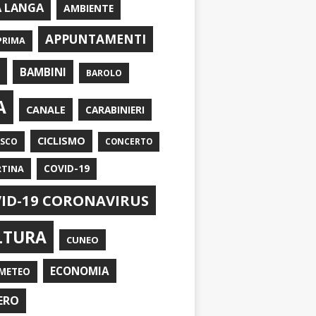
A LANGA
AMBIENTE
APPUNTAMENTI
PRIMA
I
BAMBINI
BAROLO
A
CANALE
CARABINIERI
CICLISMO
ASCO
CONCERTO
RTINA
COVID-19
ID-19 CORONAVIRUS
LTURA
CUNEO
ECONOMIA
METEO
ERO