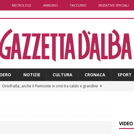
NECROLOGI
ANNUNCI
TACCUINO
INIZIATIVE SPECIALI
OERO
NOTIZIE
CULTURA
CRONACA
SPORT
]
Ortofrutta, anche il Piemonte in crisi tra caldo e grandine
]
Aib Piemonte in Calabria: prosegue la missione contro gli
 NOTIZIE
VIDEO
]
Sulla provinciale 661 tra Sanfrè e Bra nuova segnaletica per