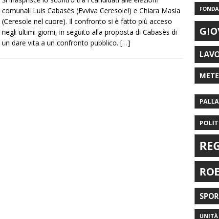
FONDAZ
comunali Luis Cabasès (Evviva Ceresole!) e Chiara Masia
(Ceresole nel cuore). Il confronto si è fatto più acceso
GIO
negli ultimi giorni, in seguito alla proposta di Cabasès di
un dare vita a un confronto pubblico.
[…]
LAV
MET
PALL
POLIT
RE
RO
SPO
UNITÀ 