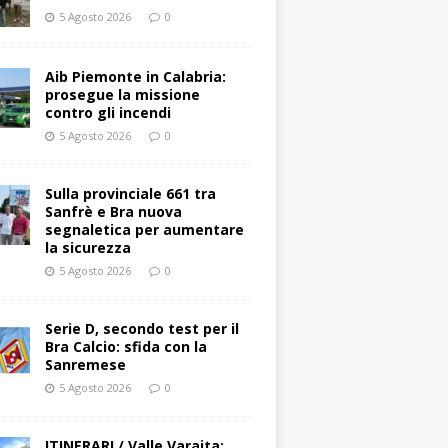
5 Agosto 2026
0
Aib Piemonte in Calabria:
prosegue la missione
contro gli incendi
5 Agosto 2026
0
Sulla provinciale 661 tra
Sanfrè e Bra nuova
segnaletica per aumentare
la sicurezza
5 Agosto 2026
0
Serie D, secondo test per il
Bra Calcio: sfida con la
Sanremese
5 Agosto 2026
0
ITINERARI / Valle Varaita: