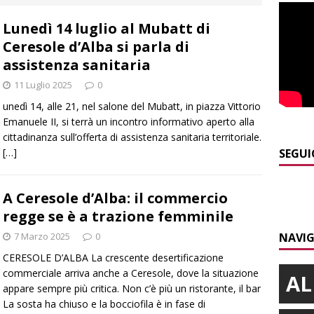
curezza
BRA
Lunedì 14 luglio al Mubatt di
]
Serie D, secondo test per il Bra Calcio: sfida con la Sanremese
Ceresole d’Alba si parla di
assistenza sanitaria
]
ITINERARI / Valle Varaita: camminare in compagnia dei
11 Luglio 2025
0
folletti dispettosi
ALTRE NOTIZIE
unedì 14, alle 21, nel salone del Mubatt, in piazza Vittorio
Emanuele II, si terrà un incontro informativo aperto alla
]
Incidente in viale Madonna dei Fiori a Bra, un ferito a Verduno
cittadinanza sull’offerta di assistenza sanitaria territoriale.
[…]
SEGUI
]
Tangenziale di Alba chiusa a Mogliasso verso Asti per
A Ceresole d’Alba: il commercio
iere laterali
ALBA
regge se è a trazione femminile
]
Piemonte Film TV Fund: 13 progetti finanziati con 4 milioni
7 Marzo 2025
0
NAVIG
CERESOLE D’ALBA La crescente desertificazione
commerciale arriva anche a Ceresole, dove la situazione
AL
appare sempre più critica. Non c’è più un ristorante, il bar
La sosta ha chiuso e la bocciofila è in fase di