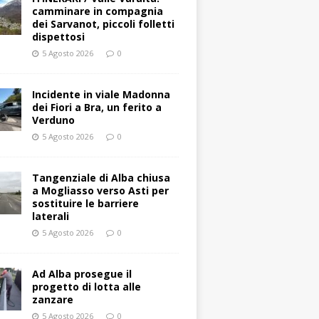
camminare in compagnia
dei Sarvanot, piccoli folletti
dispettosi
5 Agosto 2026
0
Incidente in viale Madonna
dei Fiori a Bra, un ferito a
Verduno
5 Agosto 2026
0
Tangenziale di Alba chiusa
a Mogliasso verso Asti per
sostituire le barriere
laterali
5 Agosto 2026
0
Ad Alba prosegue il
progetto di lotta alle
zanzare
5 Agosto 2026
0