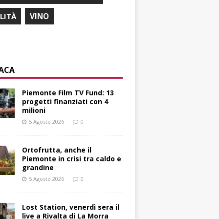
ILITÀ
VINO
ACA
Piemonte Film TV Fund: 13
progetti finanziati con 4
milioni
5 Agosto 2026
0
Ortofrutta, anche il
Piemonte in crisi tra caldo e
grandine
5 Agosto 2026
0
Lost Station, venerdì sera il
live a Rivalta di La Morra