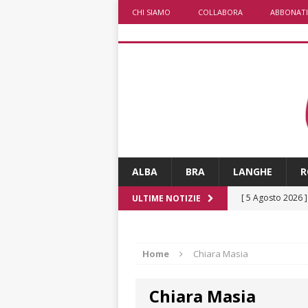
CHI SIAMO
COLLABORA
ABBONATI
ALBA
BRA
LANGHE
R
[ 5 Agosto 2026 
ULTIME NOTIZIE
ALTRE NOTIZIE
[ 5 Agosto 2026 
Home
Chiara Masia
incendi
ALTRE
Chiara Masia
[ 5 Agosto 2026 