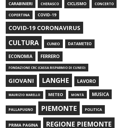
CARABINIERI
CICLISMO
CHERASCO
CONCERTO
COPERTINA
COVID-19
COVID-19 CORONAVIRUS
CULTURA
CUNEO
DATAMETEO
FERRERO
ECONOMIA
FONDAZIONE CRC (CASSA RISPARMIO DI CUNEO)
LANGHE
GIOVANI
LAVORO
METEO
MUSICA
MONTÀ
MAURIZIO MARELLO
PIEMONTE
POLITICA
PALLAPUGNO
REGIONE PIEMONTE
PRIMA PAGINA