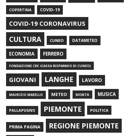
COPERTINA
COVID-19
COVID-19 CORONAVIRUS
CULTURA
CUNEO
DATAMETEO
FERRERO
ECONOMIA
FONDAZIONE CRC (CASSA RISPARMIO DI CUNEO)
LANGHE
GIOVANI
LAVORO
METEO
MUSICA
MONTÀ
MAURIZIO MARELLO
PIEMONTE
POLITICA
PALLAPUGNO
REGIONE PIEMONTE
PRIMA PAGINA