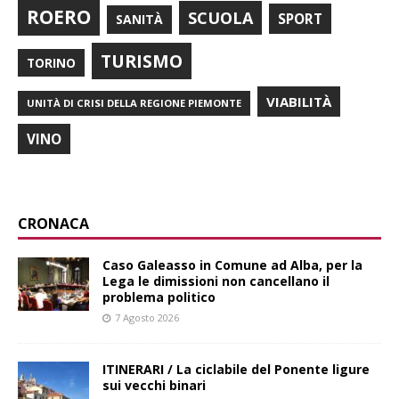
ROERO
SCUOLA
SPORT
SANITÀ
TURISMO
TORINO
VIABILITÀ
UNITÀ DI CRISI DELLA REGIONE PIEMONTE
VINO
CRONACA
Caso Galeasso in Comune ad Alba, per la
Lega le dimissioni non cancellano il
problema politico
7 Agosto 2026
ITINERARI / La ciclabile del Ponente ligure
sui vecchi binari