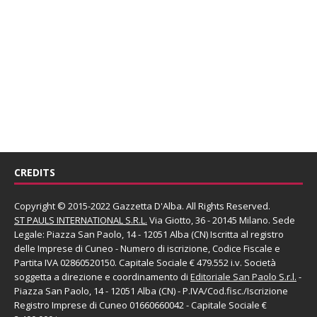
CREDITS
Copyright © 2015-2022 Gazzetta D'Alba. All Rights Reserved.
ST PAULS INTERNATIONAL S.R.L.
Via Giotto, 36 - 20145 Milano. Sede
Legale: Piazza San Paolo, 14 - 12051 Alba (CN) Iscritta al registro
delle Imprese di Cuneo - Numero di iscrizione, Codice Fiscale e
Partita IVA 02860520150. Capitale Sociale € 479.552 i.v. Società
soggetta a direzione e coordinamento di
Editoriale San Paolo
S.r.l.
-
Piazza San Paolo, 14 - 12051 Alba (CN) - P.IVA/Cod.fisc./Iscrizione
Registro Imprese di Cuneo 01660660042 - Capitale Sociale €