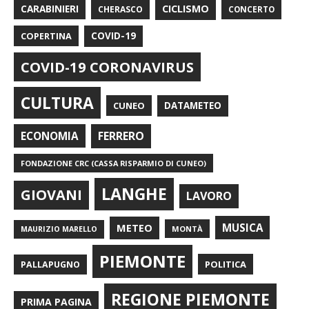
CARABINIERI
CICLISMO
CHERASCO
CONCERTO
COPERTINA
COVID-19
COVID-19 CORONAVIRUS
CULTURA
CUNEO
DATAMETEO
FERRERO
ECONOMIA
FONDAZIONE CRC (CASSA RISPARMIO DI CUNEO)
LANGHE
GIOVANI
LAVORO
METEO
MUSICA
MONTÀ
MAURIZIO MARELLO
PIEMONTE
POLITICA
PALLAPUGNO
REGIONE PIEMONTE
PRIMA PAGINA