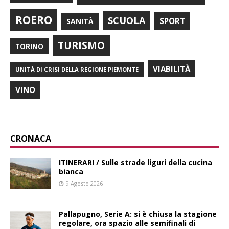
ROERO
SCUOLA
SPORT
SANITÀ
TURISMO
TORINO
VIABILITÀ
UNITÀ DI CRISI DELLA REGIONE PIEMONTE
VINO
CRONACA
ITINERARI / Sulle strade liguri della cucina
bianca
9 Agosto 2026
Pallapugno, Serie A: si è chiusa la stagione
regolare, ora spazio alle semifinali di